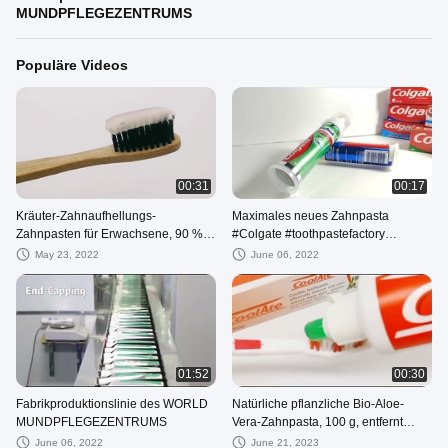
MUNDPFLEGEZENTRUMS
Populäre Videos
00:31
00:17
Kräuter-Zahnaufhellungs-
Maximales neues Zahnpasta
Zahnpasten für Erwachsene, 90 %
#Colgate #toothpastefactory
Bio-Kokosnussöl
#toothpasteslime
May 23, 2022
June 06, 2022
01:52
00:30
Fabrikproduktionslinie des WORLD
Natürliche pflanzliche Bio-Aloe-
MUNDPFLEGEZENTRUMS
Vera-Zahnpasta, 100 g, entfernt
sanft Mundgeruch
June 06, 2022
June 21, 2023