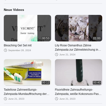
Neue Videos
00:53
01:00
Bleaching Gel Set mit
Lily Rose Osmanthus Zähne
Zahnpasta zur Zähnebleichung in
September 26, 2024
400 g Weißpapierverpackung
June 21, 2024
00:12
00:40
Tadellose Zahnweißungs-
Fluoridfreie Zahnaufhellungs-
Zahnpasta-Mundauffrischung der
Zahnpasta, weiße Kokosnuss-Paste,
Eigenmarken-90g Kräuter
schwarze Holzkohle, Tag und Nacht
June 21, 2023
June 21, 2023