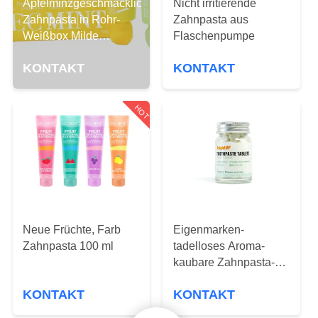
Apfelminzgeschmackliche
Nicht irritierende
Zahnpasta in Rohr-
Zahnpasta aus
QUALITÄTSKONTROLLE
Weißbox Milde
Flaschenpumpe
Aufhellungseffekt
TRETEN
KONTAKT
KONTAKT
SIE
HOT
MIT
UNS
IN
VERBINDUNG
FORDERN
Neue Früchte, Farb
Eigenmarken-
Zahnpasta 100 ml
tadelloses Aroma-
SIE
kaubare Zahnpasta-
EIN
Tablet-Zahnweißung
KONTAKT
KONTAKT
ZITAT