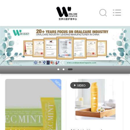
WORLD
ORAL
CARE
CENTER.
All
Rights
Reserved.
HAUS
PRODUKTE
VIDEOS
NEW
ÜBER
UNS
FABRIK-
AUSFLUG