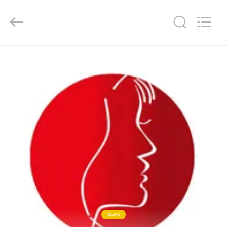
WORLD
ORAL
CARE
CENTER.
All
Rights
Reserved.
HAUS
PRODUKTE
VIDEOS
ÜBER
UNS
FABRIK-
AUSFLUG
NEWS