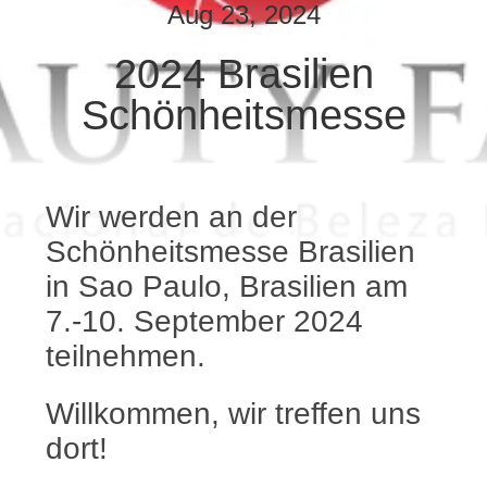
Aug 23, 2024
QUALITÄTSKONTROLLE
2024 Brasilien
Schönheitsmesse
TRETEN
SIE
MIT
UNS
Wir werden an der
Schönheitsmesse Brasilien
IN
in Sao Paulo, Brasilien am
VERBINDUNG
7.-10. September 2024
teilnehmen.
FORDERN
SIE
Willkommen, wir treffen uns
EIN
dort!
ZITAT