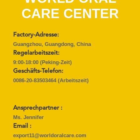
CARE CENTER
QUALITÄTSKONTROLLE
TRETEN
Factory-Adresse:
SIE
Guangzhou, Guangdong, China
MIT
Regelarbeitszeit:
UNS
9:00-18:00 (Peking-Zeit)
IN
Geschäfts-Telefon:
0086-20-83503464
(Arbeitszeit)
VERBINDUNG
FORDERN
Ansprechpartner :
SIE
Ms. Jennifer
EIN
Email :
ZITAT
export11@worldoralcare.com