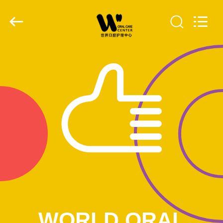
WORLD
ORAL
CARE
CENTER.
All
Rights
Reserved.
HAUS
PRODUKTE
VIDEOS
ÜBER
UNS
FABRIK-
AUSFLUG
WORLD ORAL