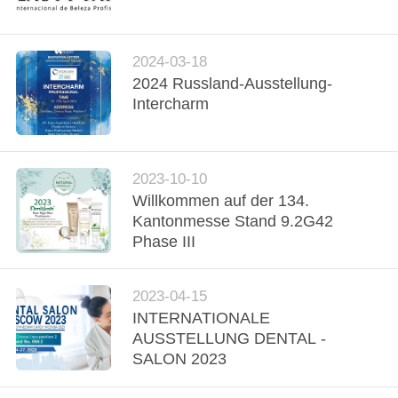
QUALITÄTSKONTROLLE
2024-03-18
2024 Russland-Ausstellung-
TRETEN
Intercharm
SIE
MIT
UNS
2023-10-10
Willkommen auf der 134.
IN
Kantonmesse Stand 9.2G42
VERBINDUNG
Phase III
FORDERN
2023-04-15
SIE
INTERNATIONALE
AUSSTELLUNG DENTAL -
EIN
SALON 2023
ZITAT