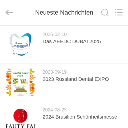
WORLD
ORAL
CARE
CENTER.
Neueste Nachrichten
All
Rights
Reserved.
HAUS
2025-02-10
Das AEEDC DUBAI 2025
PRODUKTE
VIDEOS
2023-09-19
2023 Russland Dental EXPO
ÜBER
UNS
FABRIK-
2024-08-23
2024 Brasilien Schönheitsmesse
AUSFLUG