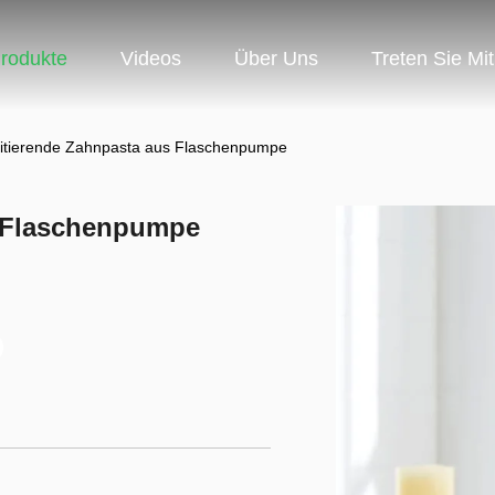
rodukte
Videos
Über Uns
Treten Sie Mi
rritierende Zahnpasta aus Flaschenpumpe
s Flaschenpumpe