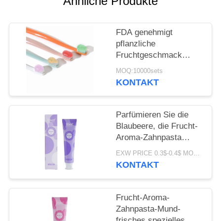
Ähnliche Produkte
SEITENVERZEICHNIS
FDA genehmigt
pflanzliche
DATENSCHUTZ-
Fruchtgeschmack
BESTIMMUNGEN
Zahnbleiche Zahnpasta
MOQ:10000sets
für alle Altersgruppen
KONTAKT
Parfümieren Sie die
Blaubeere, die Frucht-
Aroma-Zahnpasta
Freshing-Atem 100G
EXW PRICE 0.3$-0.4$ MOQ:500pcs-30000pcs
weiß wird
KONTAKT
Frucht-Aroma-
Zahnpasta-Mund-
frisches spezielles