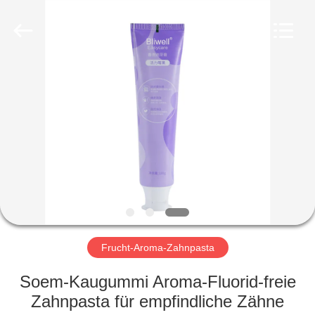
WORLD
ORAL
CARE
CENTER.
All
Rights
Reserved.
HAUS
PRODUKTE
VIDEOS
ÜBER
UNS
Frucht-Aroma-Zahnpasta
FABRIK-
Soem-Kaugummi Aroma-Fluorid-freie
AUSFLUG
Zahnpasta für empfindliche Zähne