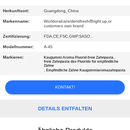
QUALITÄTSKONTROLLE
Herkunftsort:
Guangdong, China
Markenname:
Worldoralcare/dentifresh/Bright up,or
customers own brand
TRETEN
Zertifizierung:
FDA,CE,FSC,GMP,SASO...
SIE
MIT
Modellnummer:
A-45
UNS
Markieren:
,
Kaugummi Aroma-Fluorid-freie Zahnpasta
freie Zahnpasta des Fluorids für empfindliche
IN
Zähne
,
Empfindliche Zähne Kaugummiaromazahnpasta
VERBINDUNG
KONTAKT!
FORDERN
SIE
DETAILS ENTFALTEN
EIN
ZITAT