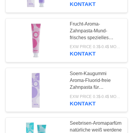
weiß wird
KONTAKT
QUALITÄTSKONTROLLE
Frucht-Aroma-
18
TRETEN
Zahnpasta-Mund-
Frucht-Aroma-
SIE
frisches spezielles
Parfüm ODM der
MIT
Zahnpasta
EXW PRICE 0.3$-0.4$ MOQ:500pcs-30000pcs
Zahnweißungs-100g
KONTAKT
UNS
IN
Soem-Kaugummi
VERBINDUNG
Aroma-Fluorid-freie
Zahnpasta für
18
empfindliche Zähne
FORDERN
EXW PRICE 0.3$-0.4$ MOQ:500pcs-30000pcs
Aktivkohle-
KONTAKT
SIE
Zahnpasta
EIN
Seebrisen-Aromaparfüm
ZITAT
natürliche weiß werdene