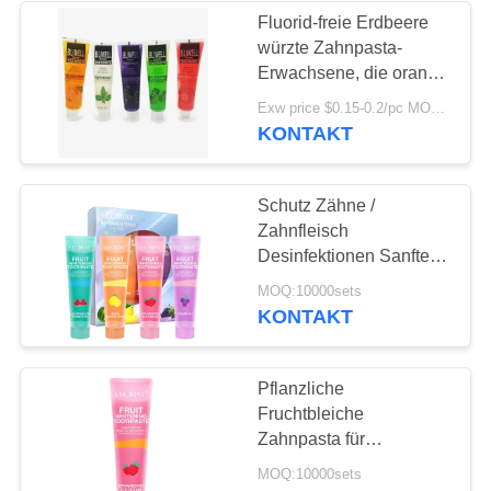
Fluorid-freie Erdbeere
würzte Zahnpasta-
28
Erwachsene, die orange
Kaubares
Pfefferminz Zahnpasta
Exw price $0.15-0.2/pc MOQ:500pcs-30000pcs
basierte
KONTAKT
Zahnpasta-Tablet
Schutz Zähne /
Zahnfleisch
Desinfektionen Sanftes
Aufhellen Aufhellen
42
MOQ:10000sets
leckere Zahnpasta für
KONTAKT
Zahnweißungs-
Erwachsene
Tablets
Pflanzliche
Fruchtbleiche
Zahnpasta für
Erwachsene
MOQ:10000sets