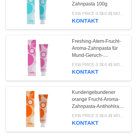
Zahnpasta 100g
SEITENVERZEICHNIS
EXW PRICE 0.3$-0.4$ MOQ:500pcs-30000pcs
KONTAKT
18
DATENSCHUTZ-
Die Zahnpasta der
BESTIMMUNGEN
Freshing-Atem-Frucht-
organische Kinder
Aroma-Zahnpasta für
Mund-Geruch-
Zahnfleischerkrankung
EXW PRICE 0.3$-0.4$ MOQ:500pcs-30000pcs
KONTAKT
17
Kundengebundener
Zahnweißungs-
orange Frucht-Aroma-
Zahnpasta-Antihohlraum
Pulver
Freshing-Atem
EXW PRICE 0.3$-0.4$ MOQ:500pcs-30000pcs
KONTAKT