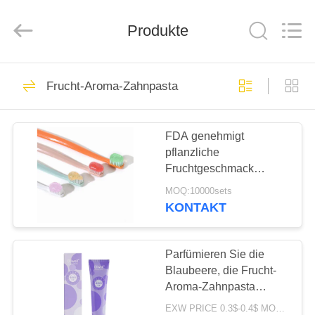
WORLD
ORAL
CARE
CENTER.
Produkte
All
Rights
Reserved.
HAUS
150
Frucht-Aroma-Zahnpasta
Zahnpflege-
PRODUKTE
Zahnpasta
FDA genehmigt
pflanzliche
VIDEOS
Fruchtgeschmack
Zahnbleiche Zahnpasta
MOQ:10000sets
für alle Altersgruppen
ÜBER
KONTAKT
58
UNS
Zahnweißungs-
Parfümieren Sie die
FABRIK-
Blaubeere, die Frucht-
Zahnpasten
Aroma-Zahnpasta
AUSFLUG
Freshing-Atem 100G
EXW PRICE 0.3$-0.4$ MOQ:500pcs-30000pcs