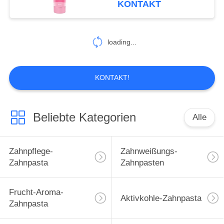
KONTAKT
25
Zahnpflege-
loading...
Mundwasser
KONTAKT!
Beliebte Kategorien
Alle
88
Zahnpflege-
Zahnpflege-
Zahnweißungs-
Zahnbürsten
Zahnpasta
Zahnpasten
Frucht-Aroma-
Aktivkohle-Zahnpasta
Zahnpasta