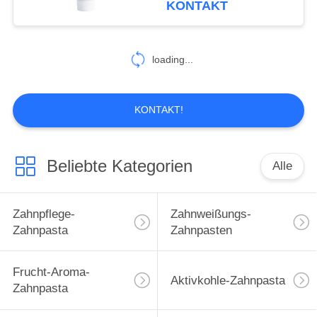
KONTAKT
25
Zahnpflege-
loading...
Mundwasser
KONTAKT!
Beliebte Kategorien
Alle
88
Zahnpflege-
Zahnpflege-
Zahnweißungs-
Zahnbürsten
Zahnpasta
Zahnpasten
Frucht-Aroma-
Aktivkohle-Zahnpasta
Zahnpasta