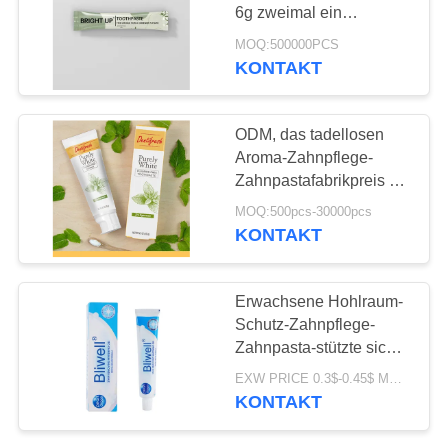
6g zweimal ein
SEITENVERZEICHNIS
Tagespapiertüte-
MOQ:500000PCS
Verpacken abbaubar
KONTAKT
18
DATENSCHUTZ-
Die Zahnpasta der
BESTIMMUNGEN
ODM, das tadellosen
organische Kinder
Aroma-Zahnpflege-
Zahnpastafabrikpreis mit
biologisch abbaubarem
MOQ:500pcs-30000pcs
Rohr erneuert
KONTAKT
17
Erwachsene Hohlraum-
Zahnweißungs-
Schutz-Zahnpflege-
Zahnpasta-stützte sich
Pulver
Antifleck Soem-ODM
EXW PRICE 0.3$-0.45$ MOQ:500pcs-30000pcs
KONTAKT