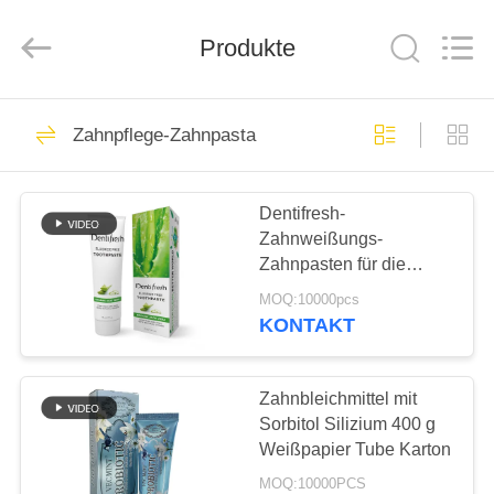
WORLD
ORAL
CARE
CENTER.
Produkte
All
Rights
Reserved.
HAUS
150
Zahnpflege-Zahnpasta
Zahnpflege-
PRODUKTE
Zahnpasta
Dentifresh-
Zahnweißungs-
VIDEOS
Zahnpasten für die
Berufszahnpflege nicht
MOQ:10000pcs
giftig
ÜBER
KONTAKT
58
UNS
Zahnweißungs-
Zahnbleichmittel mit
FABRIK-
Sorbitol Silizium 400 g
Zahnpasten
Weißpapier Tube Karton
AUSFLUG
MOQ:10000PCS