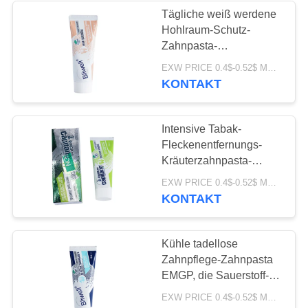
Tägliche weiß werdene
Hohlraum-Schutz-
28
Zahnpasta-
Kaubares
Proentlastungs-Email-
EXW PRICE 0.4$-0.52$ MOQ:500pcs-30000pcs
Reparatur 75ml
KONTAKT
Zahnpasta-Tablet
Intensive Tabak-
Fleckenentfernungs-
Kräuterzahnpasta-
empfindliches privates
42
EXW PRICE 0.4$-0.52$ MOQ:500pcs-30000pcs
Antilogo
KONTAKT
Zahnweißungs-
Tablets
Kühle tadellose
Zahnpflege-Zahnpasta
EMGP, die Sauerstoff-
Wirkstoff 100g enthält
EXW PRICE 0.4$-0.52$ MOQ:500pcs-30000pcs