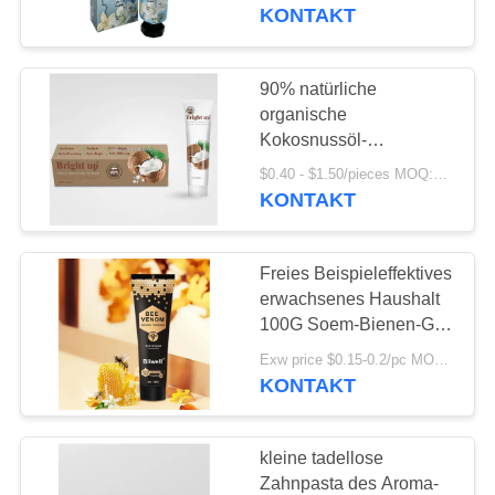
KONTAKT
QUALITÄTSKONTROLLE
90% natürliche
18
TRETEN
organische
Frucht-Aroma-
SIE
Kokosnussöl-
Antizahnbelag-
MIT
Zahnpasta
$0.40 - $1.50/pieces MOQ:240 Stücke
Zahnpasta
KONTAKT
UNS
IN
Freies Beispieleffektives
VERBINDUNG
erwachsenes Haushalt
100G Soem-Bienen-Gift-
18
Gingival Sorgfalt-
FORDERN
Exw price $0.15-0.2/pc MOQ:500pcs-30000pcs
Aktivkohle-
Zahnpasta
KONTAKT
SIE
Zahnpasta
EIN
kleine tadellose
ZITAT
Zahnpasta des Aroma-