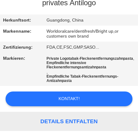
privates Antilogo
QUALITÄTSKONTROLLE
Herkunftsort:
Guangdong, China
TRETEN
Markenname:
Worldoralcare/dentifresh/Bright up,or
customers own brand
SIE
Zertifizierung:
FDA,CE,FSC,GMP,SASO...
MIT
Markieren:
,
Private Logotabak-Fleckenentfernungszahnpasta
UNS
Empfindliche intensive
Fleckenentfernungsantizahnpasta
IN
,
Empfindliche Tabak-Fleckenentfernungs-
VERBINDUNG
Antizahnpasta
KONTAKT!
FORDERN
SIE
EIN
DETAILS ENTFALTEN
ZITAT