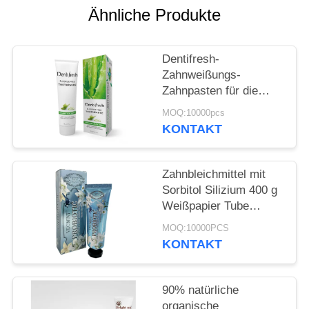
Ähnliche Produkte
SEITENVERZEICHNIS
Dentifresh-
DATENSCHUTZ-
Zahnweißungs-
Zahnpasten für die
BESTIMMUNGEN
Berufszahnpflege nicht
MOQ:10000pcs
giftig
KONTAKT
Zahnbleichmittel mit
Sorbitol Silizium 400 g
Weißpapier Tube
Karton
MOQ:10000PCS
KONTAKT
90% natürliche
organische