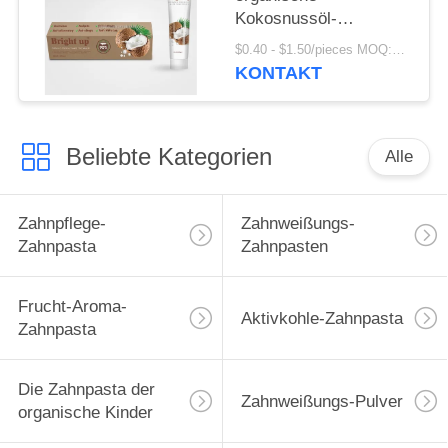
Kokosnussöl-
Antizahnbelag-
$0.40 - $1.50/pieces MOQ:240 Stücke
Zahnpasta
KONTAKT
Beliebte Kategorien
Alle
Zahnpflege-
Zahnweißungs-
Zahnpasta
Zahnpasten
Frucht-Aroma-
Aktivkohle-Zahnpasta
Zahnpasta
Die Zahnpasta der
Zahnweißungs-Pulver
organische Kinder