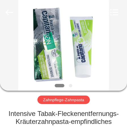
WORLD
ORAL
CARE
CENTER.
All
Rights
Reserved.
HAUS
PRODUKTE
VIDEOS
ÜBER
UNS
Zahnpflege-Zahnpasta
FABRIK-
Intensive Tabak-Fleckenentfernungs-
AUSFLUG
Kräuterzahnpasta-empfindliches