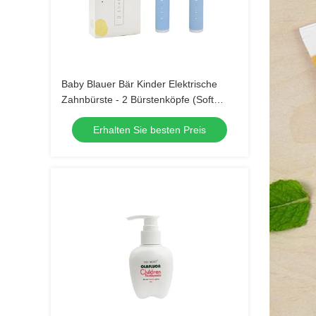
Baby Blauer Bär Kinder Elektrische
Zahnbürste - 2 Bürstenköpfe (Soft
Bristle) Wasserdichte Schallzahnbürste
Erhalten Sie besten Preis
mit 3 Modi für Kinder 3-15 Jahre Alt
Mundpflege-Kit