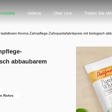
rodukte
Videos
Über Uns
Treten Sie Mi
tadellosen Aroma-Zahnpflege-Zahnpastafabrikpreis mit biologisch ab
pflege-
gisch abbaubarem
en Rohrs