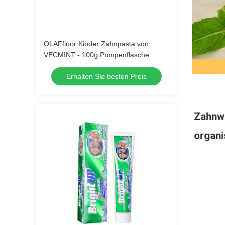
OLAFfluor Kinder Zahnpasta von
VECMINT - 100g Pumpenflasche
Erdbeergeschmack sichere
Erhalten Sie besten Preis
Mundpflege Zahnpasta für Kinder 
tägliche Hygiene
Zahnw
organi