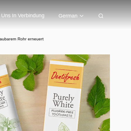
t Uns In Verbindung
German
baubarem Rohr erneuert