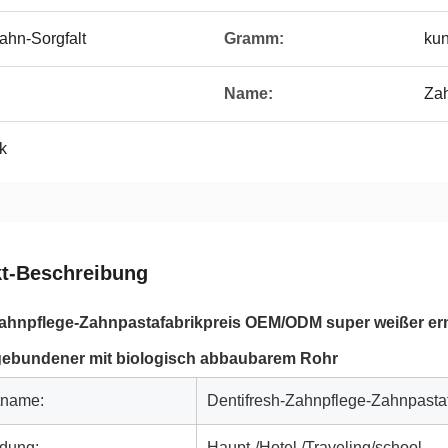
ahn-Sorgfalt
Gramm:
ku
Name:
Za
k
t-Beschreibung
ahnpflege-Zahnpastafabrikpreis OEM/ODM super weißer er
ebundener mit biologisch abbaubarem Rohr
tname:
Dentifresh-Zahnpflege-Zahnpast
dung:
Haupt-/Hotel /Traveling/school