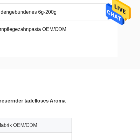
ndengebundenes 6g-200g
hnpflegezahnpasta OEM/ODM
neuernder tadelloses Aroma
afabrik OEM/ODM