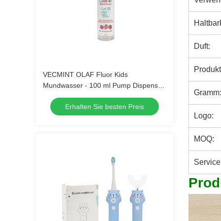
Haltbar
Duft:
Produkt
VECMINT OLAF Fluor Kids
Mundwasser - 100 ml Pump Dispenser
Gramm
Erdbeer Geschmack Anti-Hohlraum
Erhalten Sie besten Preis
Zucker Verteidigung sicher zu
Logo:
schlucken Mundpflege
MOQ:
Service
Prod