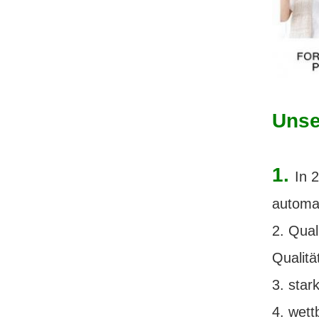
Unse
1.
In 
automa
2. Qual
Qualitä
3. star
4. wett