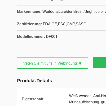
Markenname:
Worldoralcare/dentifresh/Bright up,o
Zertifizierung:
FDA,CE,FSC,GMP,SASO...
Modellnummer:
DF001
treten Sie mit uns in Verbindung
Produkt-Details
Weiß werden, Anti-Ho
Eigenschaft:
Mundauffrischung, gr