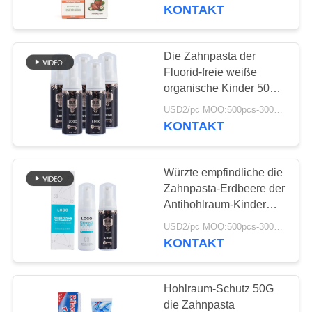
KONTAKT
QUALITÄTSKONTROLLE
Die Zahnpasta der
18
TRETEN
Fluorid-freie weiße
Frucht-Aroma-
SIE
organische Kinder 50ML
für 12 Jährige
MIT
Zahnpasta
USD2/pc MOQ:500pcs-30000pcs
KONTAKT
UNS
IN
Würzte empfindliche die
VERBINDUNG
Zahnpasta-Erdbeere der
Antihohlraum-Kinder
18
50ML
FORDERN
USD2/pc MOQ:500pcs-30000pcs
Aktivkohle-
KONTAKT
SIE
Zahnpasta
EIN
Hohlraum-Schutz 50G
ZITAT
die Zahnpasta