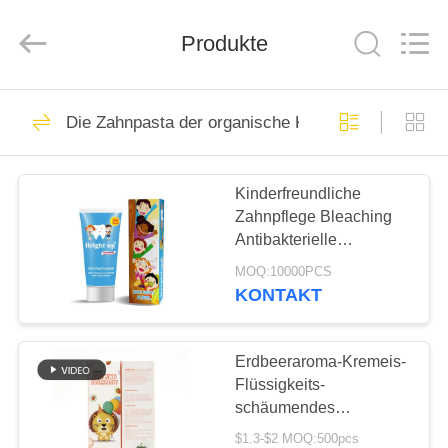
WORLD
ORAL
CARE
CENTER.
Produkte
All
Rights
Reserved.
HAUS
150
Die Zahnpasta der organische Kinder
Zahnpflege-
PRODUKTE
Zahnpasta
Kinderfreundliche
Zahnpflege Bleaching
VIDEOS
Antibakterielle
Zahnpasta Nicht für
MOQ:10000PCS
Kinder zugänglich
ÜBER
KONTAKT
58
UNS
Zahnweißungs-
Erdbeeraroma-Kremeis-
FABRIK-
Flüssigkeits-
Zahnpasten
schäumendes
AUSFLUG
Zahnpasta 60ml Soem
$1.3-$2 MOQ:500pcs