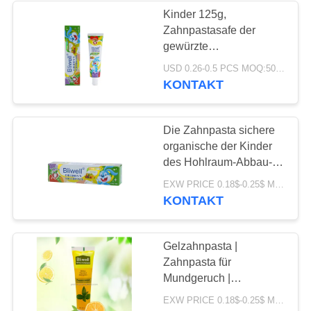
Kinder 125g,
Zahnpastasafe der
28
gewürzte
Kaubares
Zahnpastakinder
USD 0.26-0.5 PCS MOQ:500pcs-30000pcs
Kaugummi, um Soem zu
KONTAKT
Zahnpasta-Tablet
schlucken
Die Zahnpasta sichere
organische der Kinder
des Hohlraum-Abbau-
60G für
42
EXW PRICE 0.18$-0.25$ MOQ:500pcs-30000pcs
Überzehnmonatiges
KONTAKT
Zahnweißungs-
baby
Tablets
Gelzahnpasta |
Zahnpasta für
Mundgeruch |
Fluoridzahnpasta für
EXW PRICE 0.18$-0.25$ MOQ:500pcs-30000pcs
Kind-