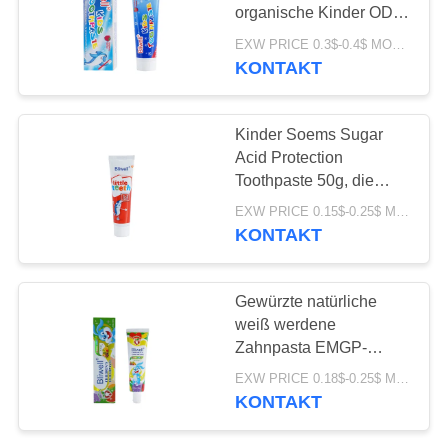
organische Kinder ODM
SEITENVERZEICHNIS
für neunmonatiges Baby
EXW PRICE 0.3$-0.4$ MOQ:500pcs-30000pcs
KONTAKT
18
DATENSCHUTZ-
Die Zahnpasta der
BESTIMMUNGEN
Kinder Soems Sugar
organische Kinder
Acid Protection
Toothpaste 50g, die
Zahnpasta weiß werden
EXW PRICE 0.15$-0.25$ MOQ:500pcs-30000pcs
KONTAKT
17
Gewürzte natürliche
Zahnweißungs-
weiß werdene
Zahnpasta EMGP-
Pulver
Kinder der Zahnpasta-
EXW PRICE 0.18$-0.25$ MOQ:500pcs-30000pcs
60G
KONTAKT