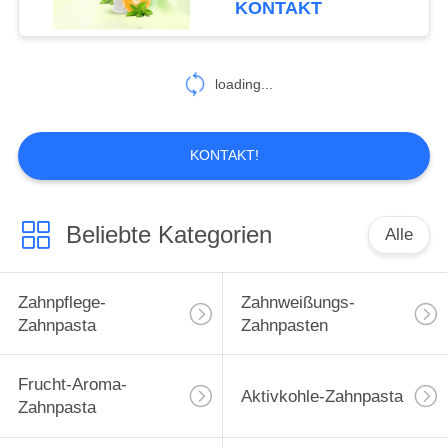
KONTAKT
Mundsorgfaltzahnpasta
25
Zahnpflege-
loading...
Mundwasser
KONTAKT!
Beliebte Kategorien
Alle
88
Zahnpflege-
Zahnpflege-
Zahnweißungs-
Zahnbürsten
Zahnpasta
Zahnpasten
Frucht-Aroma-
Aktivkohle-Zahnpasta
Zahnpasta