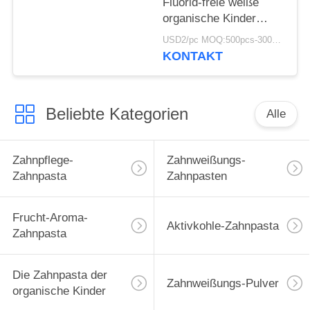
Fluorid-freie weiße
organische Kinder
50ML für 12 Jährige
USD2/pc MOQ:500pcs-30000pcs
KONTAKT
Beliebte Kategorien
Alle
Zahnpflege-
Zahnweißungs-
Zahnpasta
Zahnpasten
Frucht-Aroma-
Aktivkohle-Zahnpasta
Zahnpasta
Die Zahnpasta der
Zahnweißungs-Pulver
organische Kinder