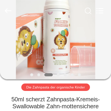
WORLD
ORAL
CARE
CENTER.
All
Rights
Reserved.
HAUS
PRODUKTE
VIDEOS
ÜBER
UNS
Die Zahnpasta der organische Kinder
FABRIK-
50ml scherzt Zahnpasta-Kremeis-
AUSFLUG
Swallowable Zahn-mottensichere