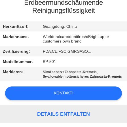
Erdbeermundschäumende
QUALITÄTSKONTROLLE
Reinigungsflüssigkeit
TRETEN
Herkunftsort:
Guangdong, China
SIE
Markenname:
Worldoralcare/dentifresh/Bright up,or
customers own brand
MIT
Zertifizierung:
FDA,CE,FSC,GMP,SASO...
UNS
Modellnummer:
BP-501
IN
Markieren:
,
50ml scherzt Zahnpasta-Kremeis
VERBINDUNG
Swallowable mottensicheres Zahnpasta-Kremeis
FORDERN
KONTAKT!
SIE
EIN
DETAILS ENTFALTEN
ZITAT