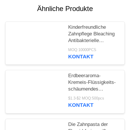
Ähnliche Produkte
SEITENVERZEICHNIS
Kinderfreundliche
DATENSCHUTZ-
Zahnpflege Bleaching
BESTIMMUNGEN
Antibakterielle
Zahnpasta Nicht für
MOQ:10000PCS
Kinder zugänglich
KONTAKT
Erdbeeraroma-
Kremeis-Flüssigkeits-
schäumendes
Zahnpasta 60ml Soem
$1.3-$2 MOQ:500pcs
KONTAKT
Die Zahnpasta der