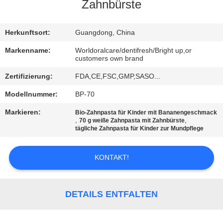
Zahnbürste
QUALITÄTSKONTROLLE
Herkunftsort:
Guangdong, China
TRETEN
Markenname:
Worldoralcare/dentifresh/Bright up,or
customers own brand
SIE
Zertifizierung:
FDA,CE,FSC,GMP,SASO...
MIT
Modellnummer:
BP-70
UNS
IN
Markieren:
Bio-Zahnpasta für Kinder mit Bananengeschmack
,
,
70 g weiße Zahnpasta mit Zahnbürste
VERBINDUNG
tägliche Zahnpasta für Kinder zur Mundpflege
KONTAKT!
FORDERN
SIE
EIN
DETAILS ENTFALTEN
ZITAT