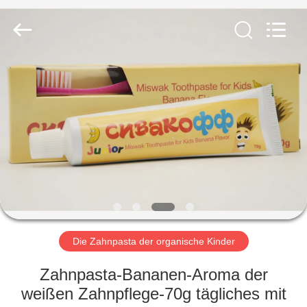
WORLD
ORAL
CARE
CENTER.
All
Rights
Reserved.
HAUS
PRODUKTE
VIDEOS
ÜBER
UNS
Die Zahnpasta der organische Kinder
FABRIK-
Zahnpasta-Bananen-Aroma der
AUSFLUG
weißen Zahnpflege-70g tägliches mit