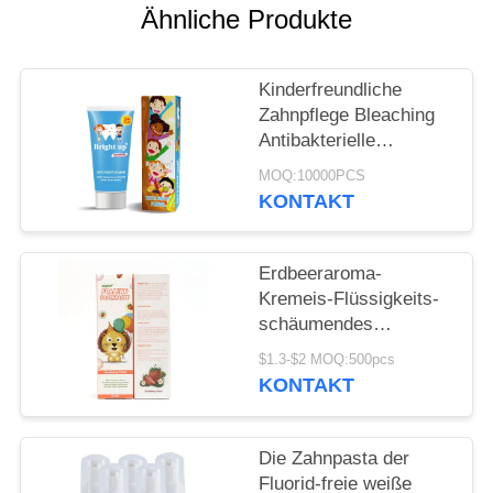
Ähnliche Produkte
SEITENVERZEICHNIS
Kinderfreundliche
DATENSCHUTZ-
Zahnpflege Bleaching
Antibakterielle
BESTIMMUNGEN
Zahnpasta Nicht für
MOQ:10000PCS
Kinder zugänglich
KONTAKT
Erdbeeraroma-
Kremeis-Flüssigkeits-
schäumendes
Zahnpasta 60ml Soem
$1.3-$2 MOQ:500pcs
KONTAKT
Die Zahnpasta der
Fluorid-freie weiße