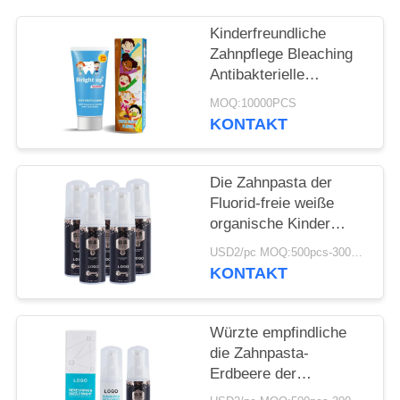
SEITENVERZEICHNIS
Kinderfreundliche
Zahnpflege Bleaching
Antibakterielle
DATENSCHUTZ-
Zahnpasta Nicht für
MOQ:10000PCS
Kinder zugänglich
BESTIMMUNGEN
KONTAKT
Die Zahnpasta der
Fluorid-freie weiße
organische Kinder
50ML für 12 Jährige
USD2/pc MOQ:500pcs-30000pcs
KONTAKT
Würzte empfindliche
die Zahnpasta-
Erdbeere der
Antihohlraum-Kinder