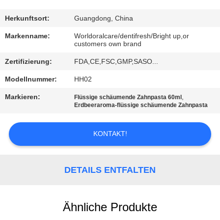
QUALITÄTSKONTROLLE
Herkunftsort:
Guangdong, China
Markenname:
Worldoralcare/dentifresh/Bright up,or
customers own brand
TRETEN
Zertifizierung:
FDA,CE,FSC,GMP,SASO...
SIE
MIT
Modellnummer:
HH02
UNS
Markieren:
,
Flüssige schäumende Zahnpasta 60ml
Erdbeeraroma-flüssige schäumende Zahnpasta
IN
VERBINDUNG
KONTAKT!
FORDERN
DETAILS ENTFALTEN
SIE
EIN
Ähnliche Produkte
ZITAT