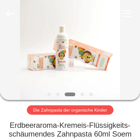
WORLD
ORAL
CARE
CENTER.
All
Rights
Reserved.
HAUS
PRODUKTE
VIDEOS
ÜBER
UNS
Die Zahnpasta der organische Kinder
FABRIK-
Erdbeeraroma-Kremeis-Flüssigkeits-
AUSFLUG
schäumendes Zahnpasta 60ml Soem