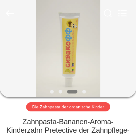
WORLD
ORAL
CARE
CENTER.
All
Rights
Reserved.
HAUS
PRODUKTE
VIDEOS
ÜBER
UNS
Die Zahnpasta der organische Kinder
FABRIK-
Zahnpasta-Bananen-Aroma-
AUSFLUG
Kinderzahn Pretective der Zahnpflege-