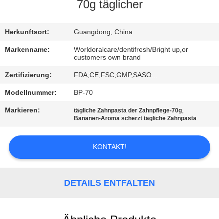
70g täglicher
QUALITÄTSKONTROLLE
Herkunftsort:
Guangdong, China
TRETEN
Markenname:
Worldoralcare/dentifresh/Bright up,or
customers own brand
SIE
Zertifizierung:
FDA,CE,FSC,GMP,SASO...
MIT
Modellnummer:
BP-70
UNS
IN
Markieren:
,
tägliche Zahnpasta der Zahnpflege-70g
Bananen-Aroma scherzt tägliche Zahnpasta
VERBINDUNG
KONTAKT!
FORDERN
SIE
DETAILS ENTFALTEN
EIN
ZITAT