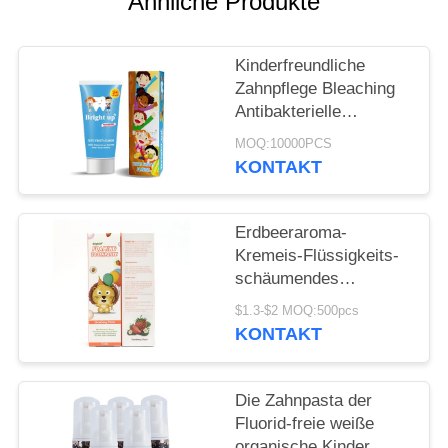
Ähnliche Produkte
SEITENVERZEICHNIS
Kinderfreundliche
Zahnpflege Bleaching
DATENSCHUTZ-
Antibakterielle
BESTIMMUNGEN
Zahnpasta Nicht für
MOQ:10000PCS
Kinder zugänglich
KONTAKT
Erdbeeraroma-
Kremeis-Flüssigkeits-
schäumendes
Zahnpasta 60ml Soem
$1.3-$2 MOQ:500pcs
KONTAKT
Die Zahnpasta der
Fluorid-freie weiße
organische Kinder