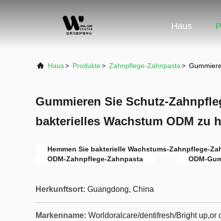
Haus
P
Haus
>
Produkte
>
Zahnpflege-Zahnpasta
>
Gummieren
Gummieren Sie Schutz-Zahnpfle
bakterielles Wachstum ODM zu
Hemmen Sie bakterielle Wachstums-Zahnpflege-Za
ODM-Zahnpflege-Zahnpasta
ODM-Gum
Herkunftsort:
Guangdong, China
Markenname:
Worldoralcare/dentifresh/Bright up,o