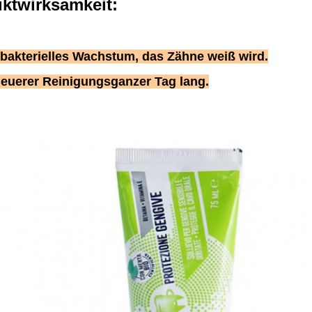
ktwirksamkeit:
t bakterielles Wachstum, das Zähne weiß wird.
euerer Reinigungsganzer Tag lang.