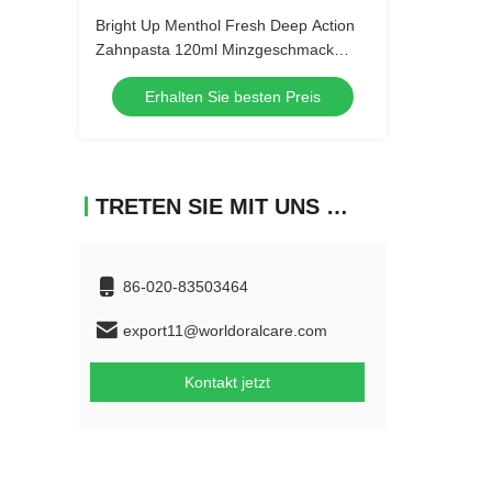
Bright Up Menthol Fresh Deep Action
Zahnpasta 120ml Minzgeschmack
Mundhygiene Großbestellung
Erhalten Sie besten Preis
Großhandel Zahnpflegeprodukte
TRETEN SIE MIT UNS IN VERBINDUNG
86-020-83503464
export11@worldoralcare.com
Kontakt jetzt