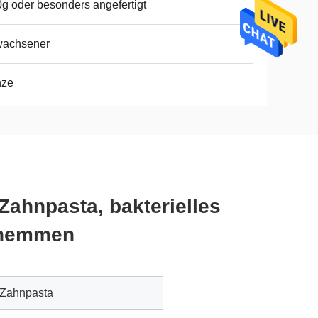
g oder besonders angefertigt
wachsener
nze
ahnpasta, bakterielles
 hemmen
 Zahnpasta