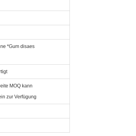
hne *Gum disaes
tigt
hweite MOQ kann
n zur Verfügung