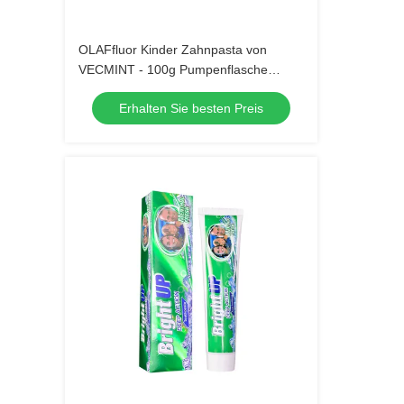
OLAFfluor Kinder Zahnpasta von
VECMINT - 100g Pumpenflasche
Erdbeergeschmack sichere
Erhalten Sie besten Preis
Mundpflege Zahnpasta für Kinder 
tägliche Hygiene