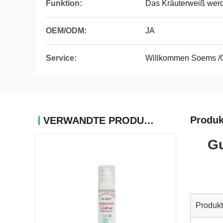
Funktion:
Das Kräuterweiß werd
OEM/ODM:
JA
Service:
Willkommen Soems 
Produk
VERWANDTE PRODUKTE
Gu
Produk