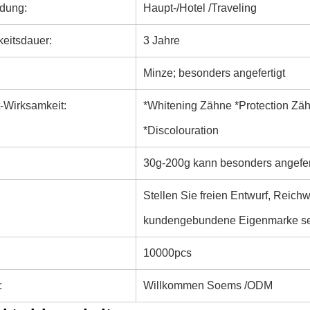
dung:
Haupt-/Hotel /Traveling
keitsdauer:
3 Jahre
Minze; besonders angefertigt
-Wirksamkeit:
*Whitening Zähne *Protection Zä
*Discolouration
:
30g-200g kann besonders angefer
Stellen Sie freien Entwurf, Reic
kundengebundene Eigenmarke sei
10000pcs
:
Willkommen Soems /ODM