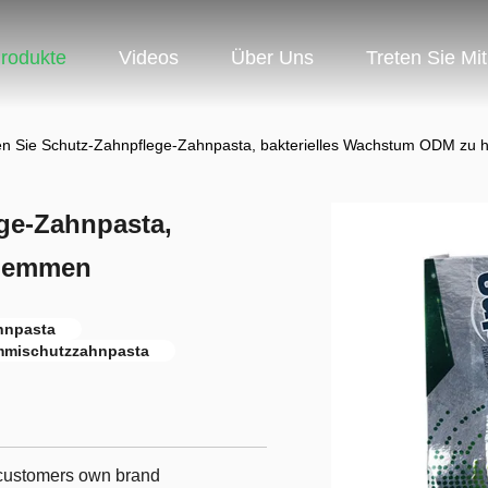
rodukte
Videos
Über Uns
Treten Sie Mi
 Sie Schutz-Zahnpflege-Zahnpasta, bakterielles Wachstum ODM zu
ge-Zahnpasta,
 hemmen
hnpasta
mischutzzahnpasta
r customers own brand