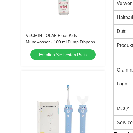
Verwen
Haltbar
Duft:
VECMINT OLAF Fluor Kids
Mundwasser - 100 ml Pump Dispenser
Produkt
Erdbeer Geschmack Anti-Hohlraum
Erhalten Sie besten Preis
Zucker Verteidigung sicher zu
schlucken Mundpflege
Gramm
Logo:
MOQ:
Service