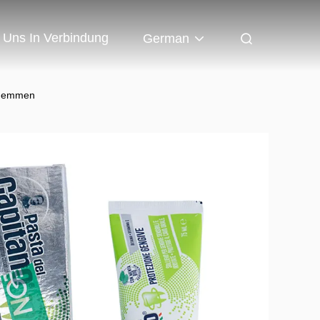
t Uns In Verbindung
German
 hemmen