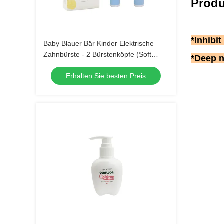
Produ
*Inhibi
Baby Blauer Bär Kinder Elektrische
Zahnbürste - 2 Bürstenköpfe (Soft
*Deep n
Bristle) Wasserdichte Schallzahnbürste
Erhalten Sie besten Preis
mit 3 Modi für Kinder 3-15 Jahre Alt
Mundpflege-Kit