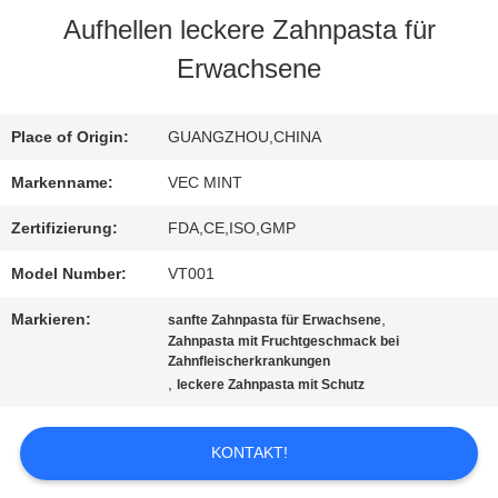
Aufhellen leckere Zahnpasta für
AUSFLUG
Erwachsene
QUALITÄTSKONTROLLE
Place of Origin:
GUANGZHOU,CHINA
Markenname:
VEC MINT
TRETEN
Zertifizierung:
FDA,CE,ISO,GMP
SIE
Model Number:
VT001
MIT
Markieren:
,
sanfte Zahnpasta für Erwachsene
UNS
Zahnpasta mit Fruchtgeschmack bei
Zahnfleischerkrankungen
,
leckere Zahnpasta mit Schutz
IN
VERBINDUNG
KONTAKT!