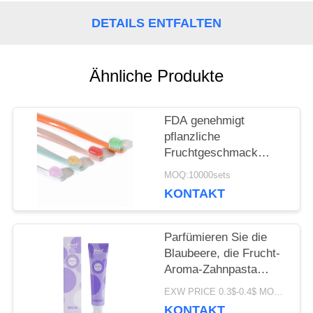
FORDERN
DETAILS ENTFALTEN
SIE
Ähnliche Produkte
EIN
ZITAT
FDA genehmigt
pflanzliche
Fruchtgeschmack
SEITENVERZEICHNIS
Zahnbleiche Zahnpasta
MOQ:10000sets
für alle Altersgruppen
KONTAKT
DATENSCHUTZ-
BESTIMMUNGEN
Parfümieren Sie die
Blaubeere, die Frucht-
Aroma-Zahnpasta
Freshing-Atem 100G
EXW PRICE 0.3$-0.4$ MOQ:500pcs-30000pcs
weiß wird
KONTAKT