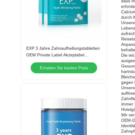
dass I
erforde
Calcium
durch K
Unsere
Lebenss
aufrec
Reiseta
Anpass
EXP 3 Jahre Zahnaufhellungstabletten
behalte
OEM Private Label Akzeptabel
Die wic
ausgewä
Mundpflege-Tabletten Entwickelt für
Gesundh
Erhalten Sie besten Preis
Zahnkliniken und
hartnä
Schönheitsspezialisten
Bleich
gegen F
Unsere 
auflöse
Zahnfl
immer 
Hotelgä
Wir ve
OEM-Di
Identi
Zahnpfl