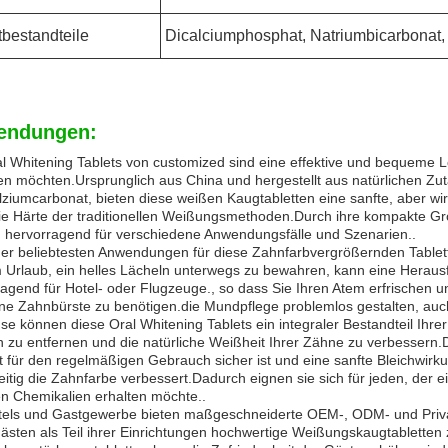
bestandteile
Dicalciumphosphat, Natriumbicarbonat,
endungen:
l Whitening Tablets von customized sind eine effektive und bequeme Lös
en möchten.Ursprunglich aus China und hergestellt aus natürlichen Zu
lziumcarbonat, bieten diese weißen Kaugtabletten eine sanfte, aber 
ie Härte der traditionellen Weißungsmethoden.Durch ihre kompakte Gr
ch hervorragend für verschiedene Anwendungsfälle und Szenarien..
der beliebtesten Anwendungen für diese Zahnfarbvergrößernden Tablett
m Urlaub, ein helles Lächeln unterwegs zu bewahren, kann eine Heraus
ragend für Hotel- oder Flugzeuge., so dass Sie Ihren Atem erfrische
ine Zahnbürste zu benötigen.die Mundpflege problemlos gestalten, auc
e können diese Oral Whitening Tablets ein integraler Bestandteil Ihr
 zu entfernen und die natürliche Weißheit Ihrer Zähne zu verbessern.Di
t für den regelmäßigen Gebrauch sicher ist und eine sanfte Bleichwirk
eitig die Zahnfarbe verbessert.Dadurch eignen sie sich für jeden, der 
en Chemikalien erhalten möchte..
tels und Gastgewerbe bieten maßgeschneiderte OEM-, ODM- und Private
ästen als Teil ihrer Einrichtungen hochwertige Weißungskaugtabletten 