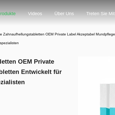
rodukte
Videos
Über Uns
Treten Sie Mi
e Zahnaufhellungstabletten OEM Private Label Akzeptabel Mundpflege-T
spezialisten
letten OEM Private
letten Entwickelt für
ialisten