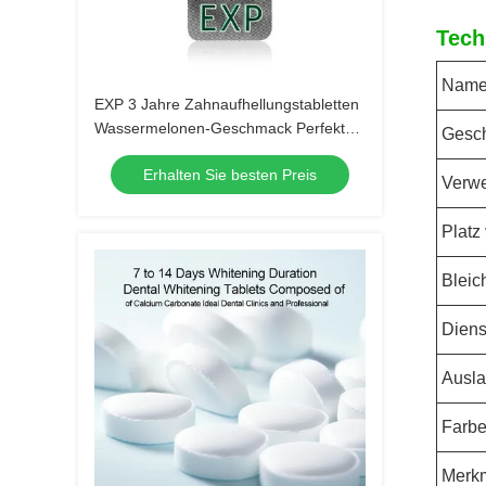
Tech
Nam
EXP 3 Jahre Zahnaufhellungstabletten
Wassermelonen-Geschmack Perfekt
Gesc
für Hotel, Reise, Zuhause Natürliche
Erhalten Sie besten Preis
Inhaltsstoffmischung
Verw
Platz
Bleic
Diens
Ausla
Farb
Merk