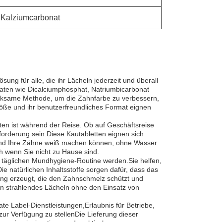
 Kalziumcarbonat
ung für alle, die ihr Lächeln jederzeit und überall
taten wie Dicalciumphosphat, Natriumbicarbonat
wirksame Methode, um die Zahnfarbe zu verbessern,
öße und ihr benutzerfreundliches Format eignen
en ist während der Reise. Ob auf Geschäftsreise
forderung sein.Diese Kautabletten eignen sich
n und Ihre Zähne weiß machen können, ohne Wasser
h wenn Sie nicht zu Hause sind.
er täglichen Mundhygiene-Routine werden.Sie helfen,
e natürlichen Inhaltsstoffe sorgen dafür, dass das
ung erzeugt, die den Zahnschmelz schützt und
ein strahlendes Lächeln ohne den Einsatz von
 Label-Dienstleistungen,Erlaubnis für Betriebe,
zur Verfügung zu stellenDie Lieferung dieser