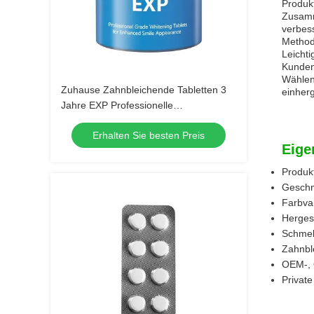
Produkt
Zusamme
verbes
Method
Leichti
Kunden
Wählen
Zuhause Zahnbleichende Tabletten 3
einher
Jahre EXP Professionelle
Bleichtabletten für ein besseres
Erhalten Sie besten Preis
Lächeln
Eige
Produk
Geschm
Farbva
Hergest
Schmelz
Zahnbl
OEM-, 
Privat