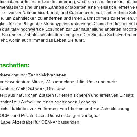
ionsstandards und effiziente Lieferung, wodurch es einfacher ist, diese 
nfassend sind unsere Zahnbleichtabletten eine vielseitige, effektive 
sern wollen.Natriumbicarbonat, und Calciumcarbonat, bieten diese Schm
e, um Zahnflecken zu entfernen und Ihren Zahnschmelz zu erhellen.und
gkeit für die Pflege der Mundhygiene unterwegs.Dieses Produkt eignet
 qualitativ hochwertige Lösungen zur Zahnaufhellung anbieten möchte
 Sie unsere Zahnbleichtabletten und genießen Sie das Selbstvertrauen
geht, wohin auch immer das Leben Sie führt.
nschaften:
tbezeichnung: Zahnbleichtabletten
acksvarianten: Minze, Wassermelone, Lilie, Rose und mehr
rianten: Weiß, Schwarz, Blau usw.
ellt aus natürlichen Zutaten für einen sicheren und effektiven Einsatz
mittel zur Aufhellung eines strahlenden Lächelns
eiche Tabletten zur Entfernung von Flecken und zur Zahnbleichung
ODM- und Private Label-Dienstleistungen verfügbar
e Label Akzeptabel für OEM-Anpassungen