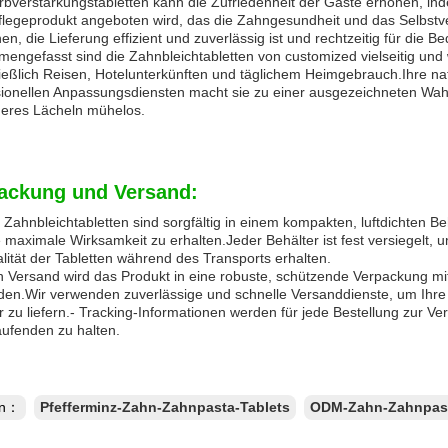
bverstärkungstabletten kann die Zufriedenheit der Gäste erhöhen, ind
legeprodukt angeboten wird, das die Zahngesundheit und das Selbstve
n, die Lieferung effizient und zuverlässig ist und rechtzeitig für die B
ngefasst sind die Zahnbleichtabletten von customized vielseitig und 
ließlich Reisen, Hotelunterkünften und täglichem Heimgebrauch.Ihre n
sionellen Anpassungsdiensten macht sie zu einer ausgezeichneten Wah
eres Lächeln mühelos.
ackung und Versand:
Zahnbleichtabletten sind sorgfältig in einem kompakten, luftdichten Be
 maximale Wirksamkeit zu erhalten.Jeder Behälter ist fest versiegelt,
lität der Tabletten während des Transports erhalten.
n Versand wird das Produkt in eine robuste, schützende Verpackung mi
en.Wir verwenden zuverlässige und schnelle Versanddienste, um Ihre Z
 zu liefern.- Tracking-Informationen werden für jede Bestellung zur Ver
ufenden zu halten.
en：
Pfefferminz-Zahn-Zahnpasta-Tablets
ODM-Zahn-Zahnpast