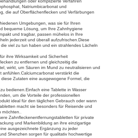
behandlungen oder komplizierte Verfahren
iumphosphat, Natriumbicarbonat und
ung, die auf Oberflächenflecken und Verfärbungen
schiedenen Umgebungen, was sie für Ihren
e und bequeme Lösung, um Ihre Zahnhygiene
mpakt und tragbar, passen mühelos in Ihre
heln jederzeit und überall aufzufrischen.Diese
die viel zu tun haben und ein strahlendes Lächeln
 für ihre Wirksamkeit und Sicherheit
lecken zu entfernen und gleichzeitig die
tel, wirkt, um Säuren im Mund zu neutralisieren und
t anfühlen.Calciumcarbonat verstärkt die
n diese Zutaten eine ausgewogene Formel, die
 zu bedienen.Einfach eine Tablette in Wasser
den, um die Vorteile der professionellen
dukt ideal für den täglichen Gebrauch oder wann
abletten macht sie besonders für Reisende und
n möchten..
ere Zahnfleckenentfernungstabletten für private
ackung und Markenbildung an ihre einzigartige
 eine ausgezeichnete Ergänzung zu jeder
und Shenzhen sorgen für qualitativ hochwertige