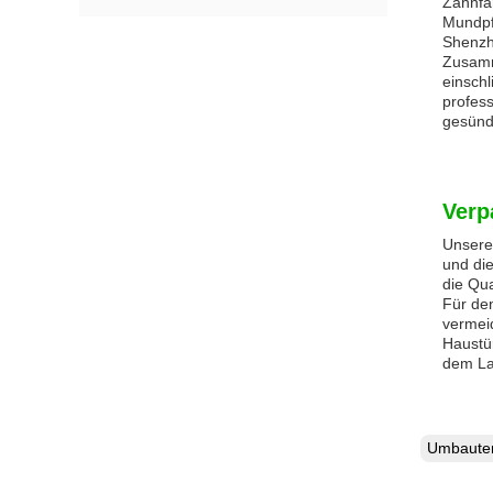
Zahnfar
Mundpf
Shenzhe
Zusamme
einsch
profes
gesünd
Verp
Unsere 
und die
die Qua
Für de
vermeid
Haustür
dem La
Umbaut