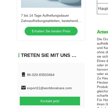
Haupt
7 bis 14 Tage Aufhellungsdauer
Zahnaufhellungstabletten, bestehend
aus Calciumcarbonat, ideal für
Erhalten Sie besten Preis
Anw
Zahnkliniken und Profis
Die Ora
aufhell
und Ka
ohne d
TRETEN SIE MIT UNS IN VERBINDUNG
sie si
Eines 
oder i
hervor
oder e
86-020-83503464
Zu Haus
Flecken
Produk
export11@worldoralcare.com
gleichz
scharf
Für Ho
Kontakt jetzt
ihren G