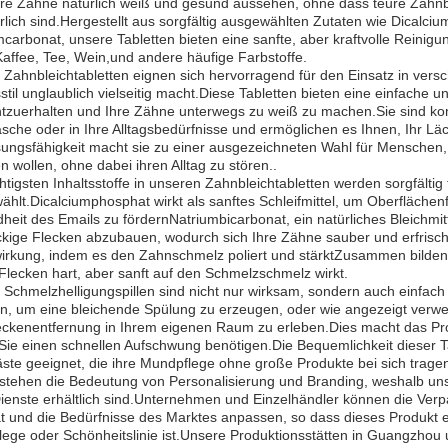
hre Zähne natürlich weiß und gesund aussehen, ohne dass teure Zahn
rlich sind.Hergestellt aus sorgfältig ausgewählten Zutaten wie Dicalc
carbonat, unsere Tabletten bieten eine sanfte, aber kraftvolle Reinig
affee, Tee, Wein,und andere häufige Farbstoffe.
 Zahnbleichtabletten eignen sich hervorragend für den Einsatz in ver
til unglaublich vielseitig macht.Diese Tabletten bieten eine einfach
htzuerhalten und Ihre Zähne unterwegs zu weiß zu machen.Sie sind ko
sche oder in Ihre Alltagsbedürfnisse und ermöglichen es Ihnen, Ihr Läc
ungsfähigkeit macht sie zu einer ausgezeichneten Wahl für Menschen, 
n wollen, ohne dabei ihren Alltag zu stören..
htigsten Inhaltsstoffe in unseren Zahnbleichtabletten werden sorgfältig
hlt.Dicalciumphosphat wirkt als sanftes Schleifmittel, um Oberflächenf
eit des Emails zu fördernNatriumbicarbonat, ein natürliches Bleichmit
ckige Flecken abzubauen, wodurch sich Ihre Zähne sauber und erfrisch
wirkung, indem es den Zahnschmelz poliert und stärktZusammen bilde
lecken hart, aber sanft auf den Schmelzschmelz wirkt.
Schmelzhelligungspillen sind nicht nur wirksam, sondern auch einfach
n, um eine bleichende Spülung zu erzeugen, oder wie angezeigt verwen
eckenentfernung in Ihrem eigenen Raum zu erleben.Dies macht das Pro
Sie einen schnellen Aufschwung benötigen.Die Bequemlichkeit dieser T
ste geeignet, die ihre Mundpflege ohne große Produkte bei sich trage
rstehen die Bedeutung von Personalisierung und Branding, weshalb uns
enste erhältlich sind.Unternehmen und Einzelhändler können die Verp
tät und die Bedürfnisse des Marktes anpassen, so dass dieses Produkt
ege oder Schönheitslinie ist.Unsere Produktionsstätten in Guangzhou 