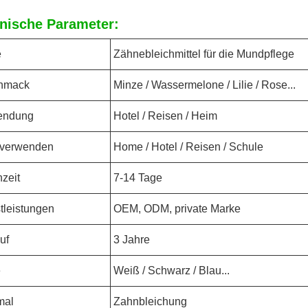
nische Parameter:
e
Zähnebleichmittel für die Mundpflege
hmack
Minze / Wassermelone / Lilie / Rose...
endung
Hotel / Reisen / Heim
 verwenden
Home / Hotel / Reisen / Schule
hzeit
7-14 Tage
tleistungen
OEM, ODM, private Marke
uf
3 Jahre
e
Weiß / Schwarz / Blau...
mal
Zahnbleichung