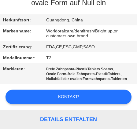
ovale Form auf Null ein
QUALITÄTSKONTROLLE
Herkunftsort:
Guangdong, China
TRETEN
Markenname:
Worldoralcare/dentifresh/Bright up,or
customers own brand
SIE
Zertifizierung:
FDA,CE,FSC,GMP,SASO...
MIT
Modellnummer:
T2
UNS
IN
Markieren:
,
Freie Zahnpasta-PlastikTablets Soems
,
Ovale Form-freie Zahnpasta-PlastikTablets
VERBINDUNG
Nullabfall der ovalen Formzahnpasta-Tabletten
KONTAKT!
FORDERN
SIE
EIN
DETAILS ENTFALTEN
ZITAT