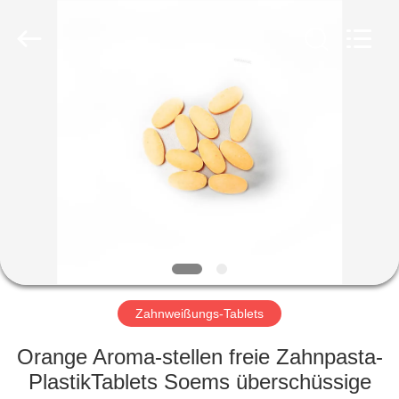
WORLD
ORAL
CARE
CENTER.
All
Rights
Reserved.
HAUS
PRODUKTE
VIDEOS
ÜBER
UNS
Zahnweißungs-Tablets
FABRIK-
Orange Aroma-stellen freie Zahnpasta-
AUSFLUG
PlastikTablets Soems überschüssige