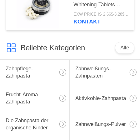
Whitening-Tablets
werden Atem-Kasten-
EXW PRICE IS 2.66$-3.28$/BOTTLE MOQ:Kasten 60pcs *100
Paket frisch
KONTAKT
Beliebte Kategorien
Alle
Zahnpflege-
Zahnweißungs-
Zahnpasta
Zahnpasten
Frucht-Aroma-
Aktivkohle-Zahnpasta
Zahnpasta
Die Zahnpasta der
Zahnweißungs-Pulver
organische Kinder