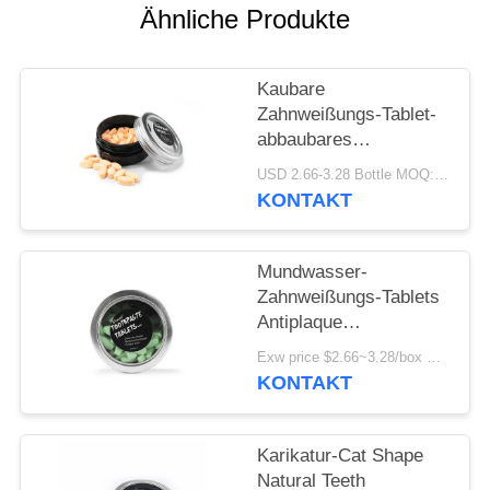
Ähnliche Produkte
SEITENVERZEICHNIS
Kaubare
DATENSCHUTZ-
Zahnweißungs-Tablet-
abbaubares
BESTIMMUNGEN
Kaugummi-Aroma
USD 2.66-3.28 Bottle MOQ:150 Flaschen
MSDS 21pcs
KONTAKT
Mundwasser-
Zahnweißungs-Tablets
Antiplaque
gesundheitliche
Exw price $2.66~3.28/box MOQ:5000 Kästen
schlauchlos
KONTAKT
Karikatur-Cat Shape
Natural Teeth