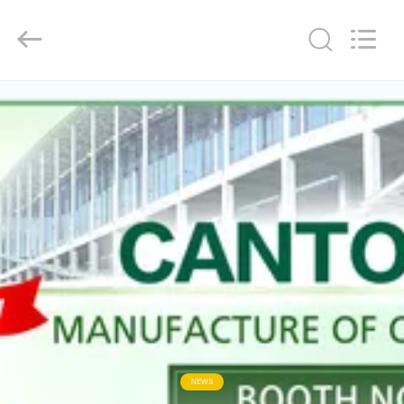
WORLD
ORAL
CARE
CENTER.
All
Rights
Reserved.
HAUS
PRODUKTE
VIDEOS
ÜBER
UNS
FABRIK-
AUSFLUG
NEWS