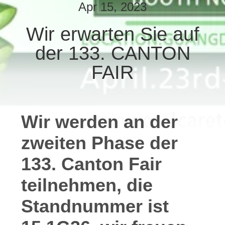
Apr 15, 2023
QUALITÄTSKONTROLLE
Wir erwarten Sie auf
der 133. CANTON
TRETEN
SIE
FAIR
MIT
UNS
IN
Wir werden an der
VERBINDUNG
zweiten Phase der
133. Canton Fair
FORDERN
SIE
teilnehmen, die
EIN
Standnummer ist
ZITAT