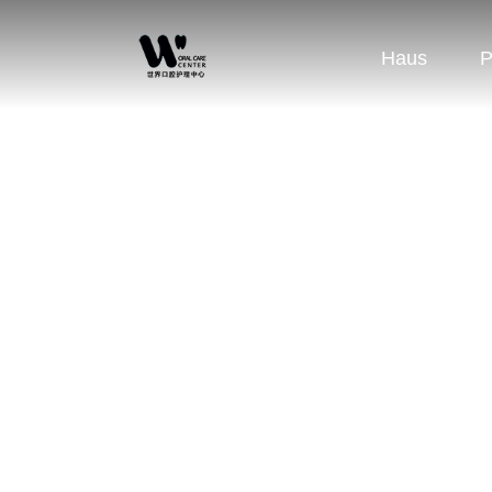
Haus
P