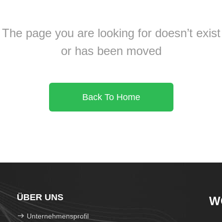
The page you are looking for doesn’t exist
or has been moved
Back To Home
ÜBER UNS
W
Unternehmensprofil