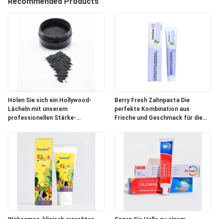
Recommended Products
QUALITÄTSKONTROLLE
TRETEN
SIE
MIT
UNS
Holen Sie sich ein Hollywood-
Berry Fresh Zahnpasta Die
Lächeln mit unserem
perfekte Kombination aus
IN
professionellen Stärke-
Frische und Geschmack für die
VERBINDUNG
Bleichmittel-Pulver für den Mund
Mundpflege von Erwachsenen
FORDERN
SIE
EIN
ZITAT