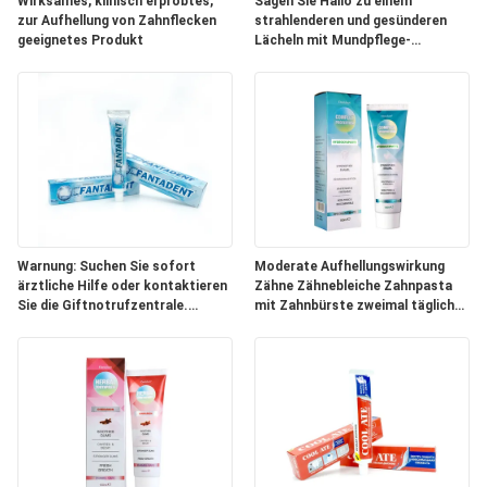
Wirksames, klinisch erprobtes,
Sagen Sie Hallo zu einem
zur Aufhellung von Zahnflecken
strahlenderen und gesünderen
SEITENVERZEICHNIS
geeignetes Produkt
Lächeln mit Mundpflege-
Zahnpasta
DATENSCHUTZ-
BESTIMMUNGEN
Warnung: Suchen Sie sofort
Moderate Aufhellungswirkung
ärztliche Hilfe oder kontaktieren
Zähne Zähnebleiche Zahnpasta
Sie die Giftnotrufzentrale.
mit Zahnbürste zweimal täglich
Zahnpasta zur Mundhygiene
und Natriumphytat-Zutaten