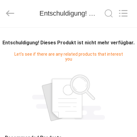
WORLD
ORAL
CARE
CENTER.
Entschuldigung! Dieses Produkt ist nicht mehr verfügbar.
All
Rights
Reserved.
HAUS
Entschuldigung! Dieses Produkt ist nicht mehr verfügbar.
PRODUKTE
Let's see if there are any related products that interest
you
VIDEOS
ÜBER
UNS
FABRIK-
AUSFLUG