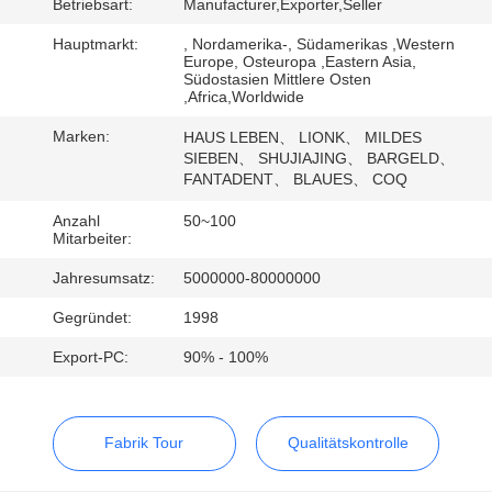
Betriebsart:
Manufacturer,Exporter,Seller
QUALITÄTSKONTROLLE
Hauptmarkt:
, Nordamerika-, Südamerikas ,Western
Europe, Osteuropa ,Eastern Asia,
Südostasien Mittlere Osten
,Africa,Worldwide
TRETEN
Marken:
HAUS LEBEN、 LIONK、 MILDES
SIE
SIEBEN、 SHUJIAJING、 BARGELD、
MIT
FANTADENT、 BLAUES、 COQ
UNS
Anzahl
50~100
Mitarbeiter:
IN
Jahresumsatz:
5000000-80000000
VERBINDUNG
Gegründet:
1998
FORDERN
Export-PC:
90% - 100%
SIE
EIN
Fabrik Tour
Qualitätskontrolle
ZITAT