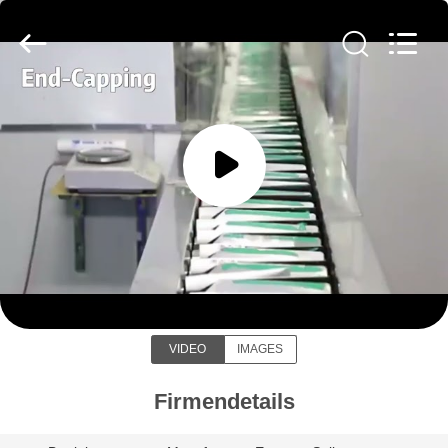
WORLD
ORAL
CARE
CENTER.
All
Rights
Reserved.
HAUS
PRODUKTE
VIDEOS
WORLD ORAL CARE CENTER
ÜBER
UNS
VIDEO
IMAGES
FABRIK-
Firmendetails
AUSFLUG