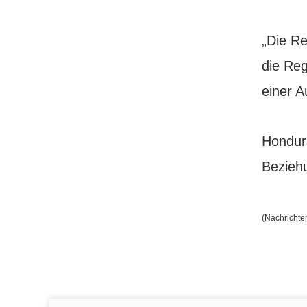
„Die R
die Reg
einer 
Hondura
Bezieh
(Nachrichte