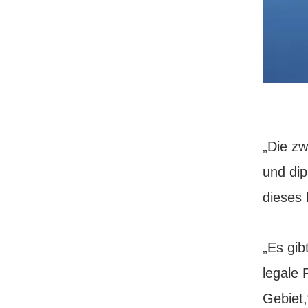
„Die zw
und dip
dieses 
„Es gib
legale 
Gebiet,