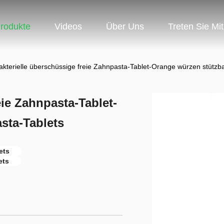
rodukte
Videos
Über Uns
Treten Sie Mi
akterielle überschüssige freie Zahnpasta-Tablet-Orange würzen stützb
eie Zahnpasta-Tablet-
sta-Tablets
ets
ets