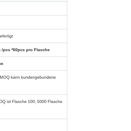
fertigt
g /pcs *60pcs pro Flasche
he
ite MOQ kann kundengebundene
ist Flasche 100; 5000 Flasche