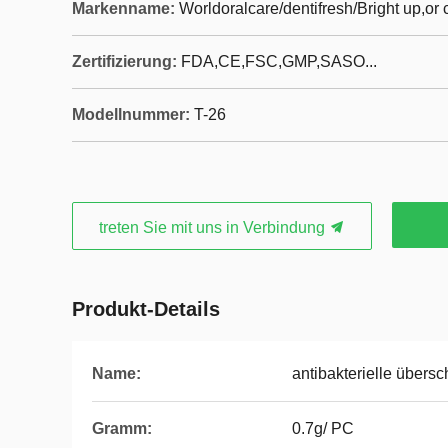
Markenname:
Worldoralcare/dentifresh/Bright up,o
Zertifizierung:
FDA,CE,FSC,GMP,SASO...
Modellnummer:
T-26
treten Sie mit uns in Verbindung
Produkt-Details
Name:
antibakterielle übersc
Gramm:
0.7g/ PC