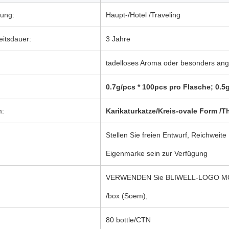
ung:
Haupt-/Hotel /Traveling
eitsdauer:
3 Jahre
tadelloses Aroma oder besonders ange
0.7g/pcs * 100pcs pro Flasche; 0.5
m:
Karikaturkatze/Kreis-ovale Form /T
Stellen Sie freien Entwurf, Reichwe
Eigenmarke sein zur Verfügung
VERWENDEN Sie BLIWELL-LOGO MOQ 
/box (Soem),
80 bottle/CTN