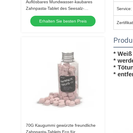
Auflösbares Mundwasser-kaubares
Zahnpasta-Tablet des Seesalz-
Service:
strengen Vegetariers für das Zahn-
Erhalten Sie besten Preis
Säubern
Zertifikat
Produ
* Weiß
* werd
* Tötu
* entf
70G Kaugummi gewürzte freundliche
Zahnpasta-Tablets Eco für