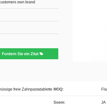
r customers own brand
Fordern Sie ein Zitat
hüssige freie Zahnpastatablette
MOQ:
Fla
Soem:
JA