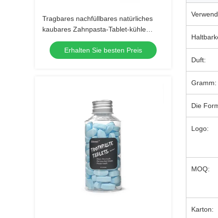
Verwend
Tragbares nachfüllbares natürliches
kaubares Zahnpasta-Tablet-kühle
Haltbark
Minze für Reise
Erhalten Sie besten Preis
Duft:
Gramm:
Die For
Logo:
MOQ:
Karton: