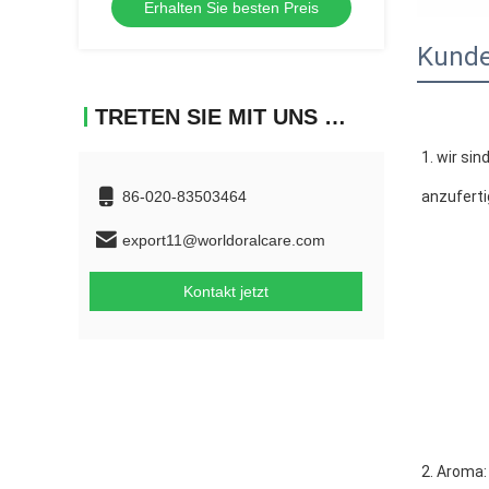
Erhalten Sie besten Preis
Kunde
TRETEN SIE MIT UNS IN VERBINDUNG
1. 
wir sin
86-020-83503464
anzufert
export11@worldoralcare.com
Kontakt jetzt
2. Aroma: