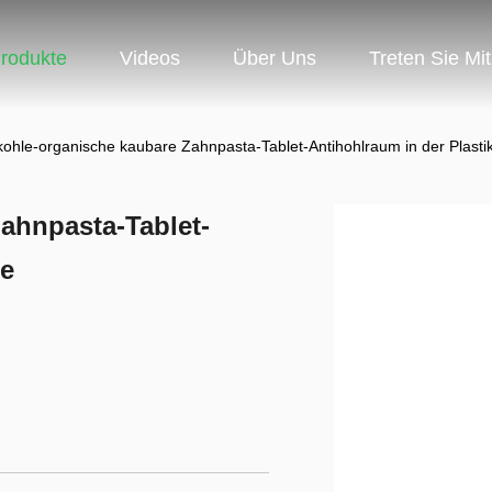
rodukte
Videos
Über Uns
Treten Sie Mi
kohle-organische kaubare Zahnpasta-Tablet-Antihohlraum in der Plasti
ahnpasta-Tablet-
he