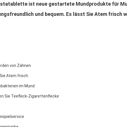
tatablette ist neue gestartete Mundprodukte für Mund
ngsfreundlich und bequem. Es lässt Sie Atem frisch wer
erden von Zähnen
Sie Atem frisch.
sbakterien im Mund.
en Sie Teefleck-Zigarettenflecke
eispielservice
eigenmarke