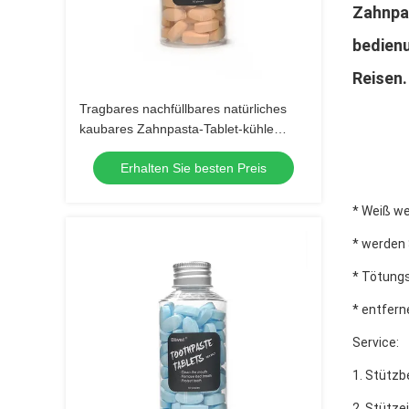
Zahnpas
bedienu
Reisen.
Tragbares nachfüllbares natürliches
kaubares Zahnpasta-Tablet-kühle
Minze für Reise
Erhalten Sie besten Preis
* Weiß w
* werden 
* Tötung
* entfern
Service:
1. Stützb
2. Stütz