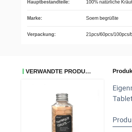
Hauptbestandteile:
100% natürliche Kräut
Marke:
Soem begrüßte
Verpackung:
21pcs/60pcs/100pcs/b
Produk
VERWANDTE PRODUKTE
Eigen
Table
Produ