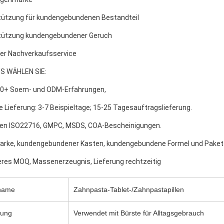
stützung für kundengebundenen Bestandteil
stützung kundengebundener Geruch
ter Nachverkaufsservice
 WÄHLEN SIE:
 20+ Soem- und ODM-Erfahrungen,
le Lieferung: 3-7 Beispieltage; 15-25 Tagesauftragslieferung.
aben ISO22716, GMPC, MSDS, COA-Bescheinigungen.
marke, kundengebundener Kasten, kundengebundene Formel und Paket
geres MOQ, Massenerzeugnis, Lieferung rechtzeitig
name
Zahnpasta-Tablet-/Zahnpastapillen
dung
Verwendet mit Bürste für Alltagsgebrauch