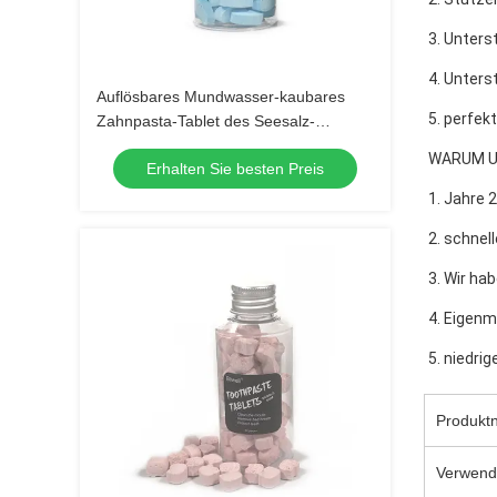
3. Unter
4. Unter
Auflösbares Mundwasser-kaubares
5. perfek
Zahnpasta-Tablet des Seesalz-
strengen Vegetariers für das Zahn-
WARUM US
Erhalten Sie besten Preis
Säubern
1. Jahre
2. schnel
3. Wir h
4. Eigen
5. niedri
Produkt
Verwen