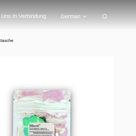
t Uns In Verbindung
German
ktasche