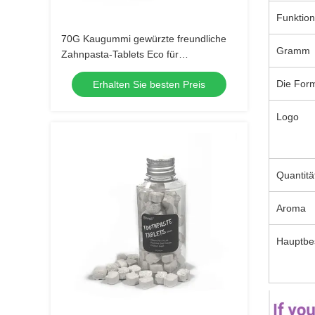
Funktion
70G Kaugummi gewürzte freundliche
Gramm
Zahnpasta-Tablets Eco für
empfindliche Zähne
Die For
Erhalten Sie besten Preis
Logo
Quantitä
Aroma
Hauptbes