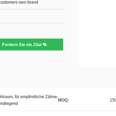
r customers own brand
Fordern Sie ein Zitat
hlraum, für empfindliche Zähne,
MOQ:
15
undlegend