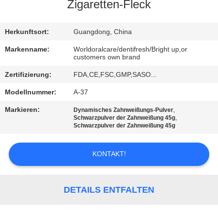
Zigaretten-Fleck
QUALITÄTSKONTROLLE
Herkunftsort:
Guangdong, China
TRETEN
Markenname:
Worldoralcare/dentifresh/Bright up,or
customers own brand
SIE
Zertifizierung:
FDA,CE,FSC,GMP,SASO...
MIT
Modellnummer:
A-37
UNS
IN
Markieren:
,
Dynamisches Zahnweißungs-Pulver
,
Schwarzpulver der Zahnweißung 45g
VERBINDUNG
Schwarzpulver der Zahnweißung 45g
KONTAKT!
FORDERN
SIE
EIN
DETAILS ENTFALTEN
ZITAT