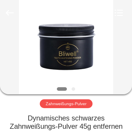
WORLD
ORAL
CARE
CENTER.
All
Rights
Reserved.
HAUS
PRODUKTE
VIDEOS
ÜBER
UNS
Zahnweißungs-Pulver
FABRIK-
Dynamisches schwarzes
AUSFLUG
Zahnweißungs-Pulver 45g entfernen