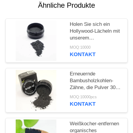
Ähnliche Produkte
SEITENVERZEICHNIS
Holen Sie sich ein
DATENSCHUTZ-
Hollywood-Lächeln mit
unserem
BESTIMMUNGEN
professionellen Stärke-
MOQ:10000
Bleichmittel-Pulver für
KONTAKT
den Mund
Erneuernde
Bambusholzkohlen-
Zähne, die Pulver 30g
für Grundreinigung
MOQ:10000pcs
erhellen
KONTAKT
Weißkocher-entfernen
organisches