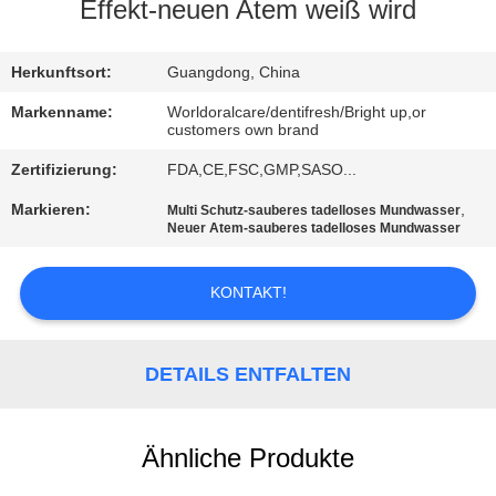
Effekt-neuen Atem weiß wird
QUALITÄTSKONTROLLE
Herkunftsort:
Guangdong, China
TRETEN
Markenname:
Worldoralcare/dentifresh/Bright up,or
customers own brand
SIE
Zertifizierung:
FDA,CE,FSC,GMP,SASO...
MIT
Markieren:
,
Multi Schutz-sauberes tadelloses Mundwasser
UNS
Neuer Atem-sauberes tadelloses Mundwasser
IN
VERBINDUNG
KONTAKT!
FORDERN
DETAILS ENTFALTEN
SIE
EIN
Ähnliche Produkte
ZITAT