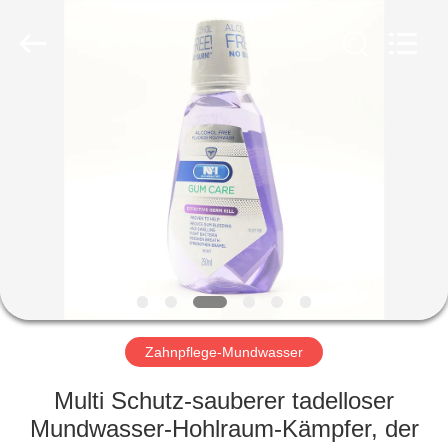
WORLD
ORAL
CARE
CENTER.
All
Rights
Reserved.
HAUS
PRODUKTE
VIDEOS
ÜBER
UNS
Zahnpflege-Mundwasser
FABRIK-
Multi Schutz-sauberer tadelloser
AUSFLUG
Mundwasser-Hohlraum-Kämpfer, der