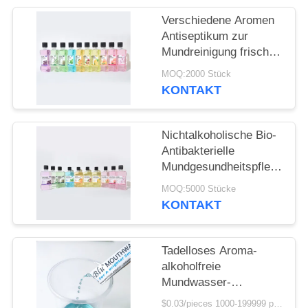
Verschiedene Aromen
SEITENVERZEICHNIS
Antiseptikum zur
Mundreinigung frisch
kühl frisch
DATENSCHUTZ-
MOQ:2000 Stück
alkoholfreies
KONTAKT
BESTIMMUNGEN
Mundwasser für die
tägliche Mundhygiene
Nichtalkoholische Bio-
Antibakterielle
Mundgesundheitspflege
Fruchtgeschmack 250
MOQ:5000 Stücke
ml Mundwasser für die
KONTAKT
Zahnfleischgesundheit
Tadelloses Aroma-
alkoholfreie
Mundwasser-
Flüssigkeit mit Kissen-
$0.03/pieces 1000-199999 pieces MOQ:1000 Stücke