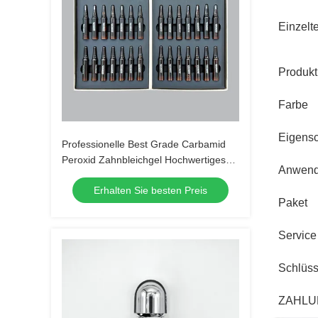
Einzelte
Produk
Farbe
Eigensc
Professionelle Best Grade Carbamid
Peroxid Zahnbleichgel Hochwertiges
Anwen
CE MSDS Zahnbleichgel Set für
Erhalten Sie besten Preis
Zuhause
Paket
Service
Schlüss
ZAHLU