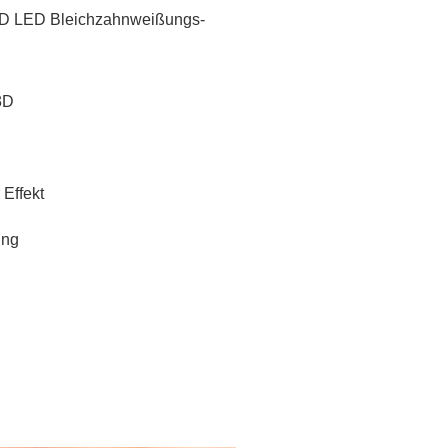
D LED Bleichzahnweißungs-
3D
Effekt
ung