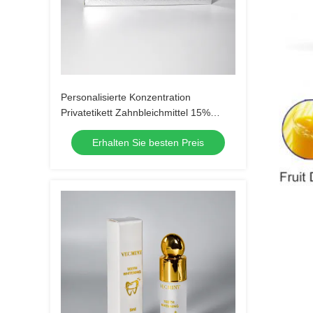
Personalisierte Konzentration
Privatetikett Zahnbleichmittel 15%
Carbamidperoxid Gel Weiß Lächeln
Erhalten Sie besten Preis
Zahnbleichmittel Gel