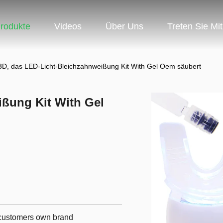
rodukte
Videos
Über Uns
Treten Sie Mi
3D, das LED-Licht-Bleichzahnweißung Kit With Gel Oem säubert
ißung Kit With Gel
r customers own brand