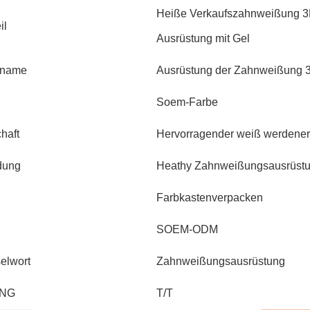
Heiße Verkaufszahnweißung 3
il
Ausrüstung mit Gel
tname
Ausrüstung der Zahnweißung 
Soem-Farbe
haft
Hervorragender weiß werdener 
dung
Heathy Zahnweißungsausrüst
Farbkastenverpacken
SOEM-ODM
elwort
Zahnweißungsausrüstung
NG
T/T