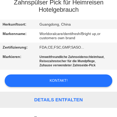
Zahnspülser Pick für Heimreisen
QUALITÄTSKONTROLLE
Hotelgebrauch
TRETEN
Herkunftsort:
Guangdong, China
SIE
Markenname:
Worldoralcare/dentifresh/Bright up,or
customers own brand
MIT
Zertifizierung:
FDA,CE,FSC,GMP,SASO...
UNS
Markieren:
,
Umweltfreundliche Zahnseidenschleimhaut
IN
,
Reisezahnstocher für die Mundpflege
Zuhause verwendeter Zahnseide-Pick
VERBINDUNG
KONTAKT!
FORDERN
SIE
DETAILS ENTFALTEN
EIN
ZITAT