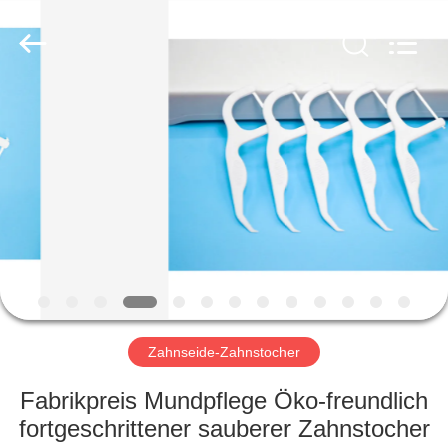
WORLD
ORAL
CARE
CENTER.
All
Rights
Reserved.
HAUS
PRODUKTE
VIDEOS
ÜBER
UNS
Zahnseide-Zahnstocher
FABRIK-
Fabrikpreis Mundpflege Öko-freundlich
AUSFLUG
fortgeschrittener sauberer Zahnstocher