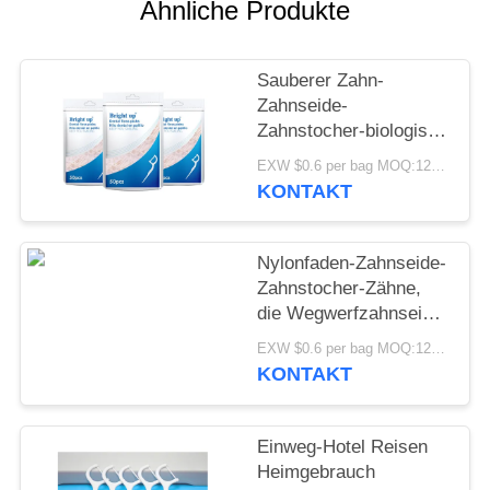
Ähnliche Produkte
SEITENVERZEICHNIS
Sauberer Zahn-
Zahnseide-
DATENSCHUTZ-
Zahnstocher-biologisch
BESTIMMUNGEN
abbaubares
EXW $0.6 per bag MOQ:12000bags
Glasschlacken-
KONTAKT
Auswahl Wegwerfsoem
Nylonfaden-Zahnseide-
Zahnstocher-Zähne,
die Wegwerfzahnseide-
Stöcke säubern
EXW $0.6 per bag MOQ:12000bags
KONTAKT
Einweg-Hotel Reisen
Heimgebrauch