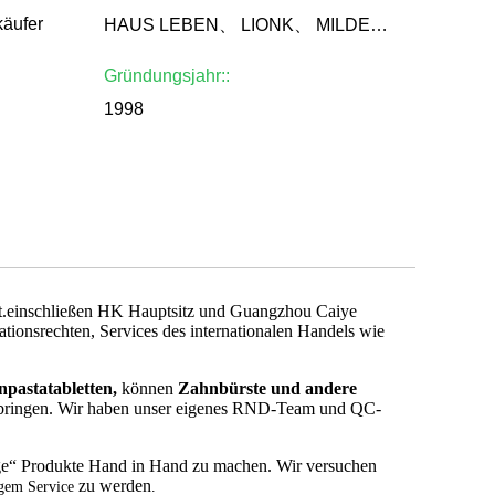
käufer
HAUS LEBEN、 LIONK、 MILDES SIEBEN、 SHUJIAJING、 BARGELD、 FANTADENT、 BLAUES、 COQ
Gründungsjahr::
1998
mit.einschließen HK Hauptsitz und Guangzhou Caiye
tionsrechten, Services des internationalen Handels wie
pastatabletten,
können
Zahnbürste und andere
rbringen. Wir haben unser eigenes RND-Team und QC-
ege“ Produkte Hand in Hand zu machen. Wir versuchen
zu werden
tigem Service
.