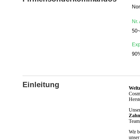
Nr.
50
Exp
90%
Einleitung
Welt
Cosme
Herst
Unse
Zahnp
Team,
Wir b
unser