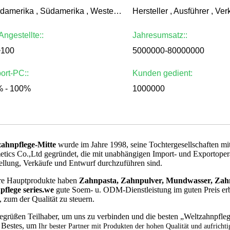
Nordamerika , Südamerika , Westeuropa , Osteuropa , Ostasien , Naher , Naher Osten , Afrika , Weltweit
Hersteller , Ausführer , Ver
 Angestellte::
Jahresumsatz::
~100
5000000-80000000
ort-PC::
Kunden gedient:
 - 100%
1000000
zahnpflege-Mitte
wurde im Jahre 1998, seine Tochtergesellschaften 
tics Co.,Ltd gegründet, die mit unabhängigen Import- und Exportopera
ellung, Verkäufe und Entwurf durchzuführen sind.
re Hauptprodukte haben
Zahnpasta, Zahnpulver, Mundwasser, Zahn
flege series.we
gute Soem- u. ODM-Dienstleistung im guten Preis e
 zum der Qualität zu steuern.
egrüßen Teilhaber, um uns zu verbinden und die besten „Weltzahnpfl
 Bestes, um
Ihr bester Partner mit Produkten der hohen Qualität und aufrich