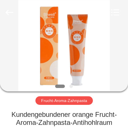
WORLD
ORAL
CARE
CENTER.
All
Rights
Reserved.
HAUS
PRODUKTE
VIDEOS
ÜBER
UNS
Frucht-Aroma-Zahnpasta
FABRIK-
Kundengebundener orange Frucht-
AUSFLUG
Aroma-Zahnpasta-Antihohlraum