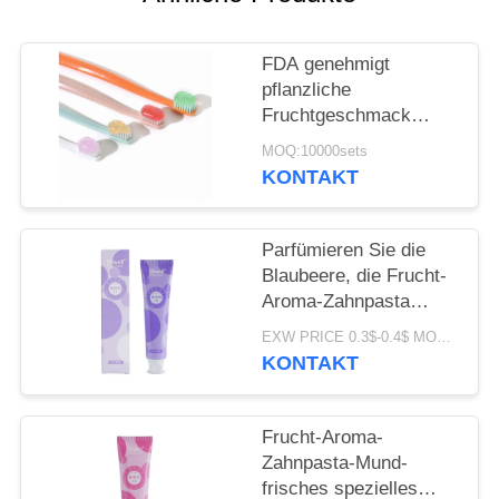
SEITENVERZEICHNIS
FDA genehmigt
pflanzliche
DATENSCHUTZ-
Fruchtgeschmack
Zahnbleiche Zahnpasta
BESTIMMUNGEN
MOQ:10000sets
für alle Altersgruppen
KONTAKT
Parfümieren Sie die
Blaubeere, die Frucht-
Aroma-Zahnpasta
Freshing-Atem 100G
EXW PRICE 0.3$-0.4$ MOQ:500pcs-30000pcs
weiß wird
KONTAKT
Frucht-Aroma-
Zahnpasta-Mund-
frisches spezielles