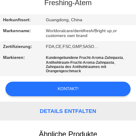
Freshing-Atem
QUALITÄTSKONTROLLE
Herkunftsort:
Guangdong, China
TRETEN
Markenname:
Worldoralcare/dentifresh/Bright up,or
customers own brand
SIE
Zertifizierung:
FDA,CE,FSC,GMP,SASO...
MIT
Markieren:
,
Kundengebundene Frucht-Aroma-Zahnpasta
UNS
,
Antihohlraum-Frucht-Aroma-Zahnpasta
Zahnpasta des Antihohlraumes mit
IN
Orangengeschmack
VERBINDUNG
KONTAKT!
FORDERN
SIE
DETAILS ENTFALTEN
EIN
ZITAT
Ähnliche Produkte