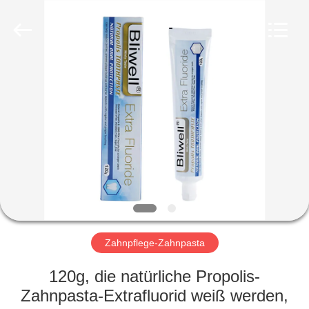
WORLD
ORAL
CARE
CENTER.
All
Rights
Reserved.
HAUS
PRODUKTE
VIDEOS
ÜBER
UNS
Zahnpflege-Zahnpasta
FABRIK-
120g, die natürliche Propolis-
AUSFLUG
Zahnpasta-Extrafluorid weiß werden,