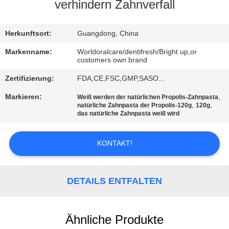
verhindern Zahnverfall
QUALITÄTSKONTROLLE
Herkunftsort:
Guangdong, China
TRETEN
Markenname:
Worldoralcare/dentifresh/Bright up,or
customers own brand
SIE
Zertifizierung:
FDA,CE,FSC,GMP,SASO...
MIT
Markieren:
,
Weiß werden der natürlichen Propolis-Zahnpasta
UNS
,
,
natürliche Zahnpasta der Propolis-120g
120g
das natürliche Zahnpasta weiß wird
IN
VERBINDUNG
KONTAKT!
FORDERN
DETAILS ENTFALTEN
SIE
EIN
ZITAT
Ähnliche Produkte