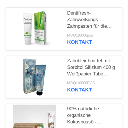
SEITENVERZEICHNIS
Dentifresh-
Zahnweißungs-
Zahnpasten für die
DATENSCHUTZ-
Berufszahnpflege nicht
MOQ:10000pcs
BESTIMMUNGEN
giftig
KONTAKT
Zahnbleichmittel mit
Sorbitol Silizium 400 g
Weißpapier Tube
Karton
MOQ:10000PCS
KONTAKT
90% natürliche
organische
Kokosnussöl-