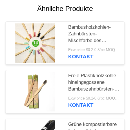
Ähnliche Produkte
SEITENVERZEICHNIS
Bambusholzkohlen-
DATENSCHUTZ-
Zahnbürsten-
BESTIMMUNGEN
Mischfarbe des
Erwachsen-
Exw price $0.2-0.8/pc MOQ:100pcs
Zahnpflegestrengen
KONTAKT
vegetariers
Freie Plastikholzkohle
hineingegossene
Bambuszahnbürsten-
recyclebare runde
Exw price $0.2-0.8/pc MOQ:100pcs
Bambuszahnbürste
KONTAKT
Grüne kompostierbare