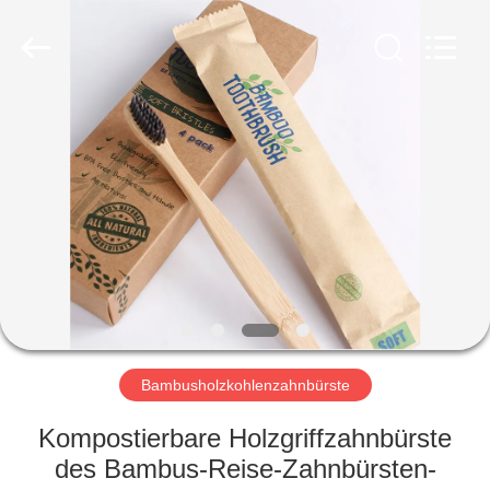
WORLD
ORAL
CARE
CENTER.
All
Rights
Reserved.
HAUS
PRODUKTE
VIDEOS
ÜBER
UNS
Bambusholzkohlenzahnbürste
FABRIK-
Kompostierbare Holzgriffzahnbürste
AUSFLUG
des Bambus-Reise-Zahnbürsten-