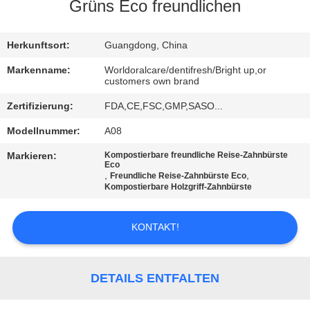
Grüns Eco freundlichen
QUALITÄTSKONTROLLE
Herkunftsort:
Guangdong, China
TRETEN
Markenname:
Worldoralcare/dentifresh/Bright up,or
customers own brand
SIE
Zertifizierung:
FDA,CE,FSC,GMP,SASO...
MIT
Modellnummer:
A08
UNS
IN
Markieren:
Kompostierbare freundliche Reise-Zahnbürste
Eco
,
,
Freundliche Reise-Zahnbürste Eco
VERBINDUNG
Kompostierbare Holzgriff-Zahnbürste
FORDERN
KONTAKT!
SIE
EIN
DETAILS ENTFALTEN
ZITAT