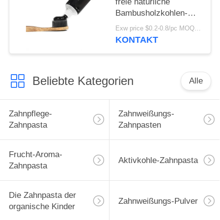
freie natürliche
Bambusholzkohlen-
Plastikzahnbürsten-
Exw price $0.2-0.8/pc MOQ:100pcs
kundenspezifisches
KONTAKT
Logo
Beliebte Kategorien
Alle
Zahnpflege-
Zahnweißungs-
Zahnpasta
Zahnpasten
Frucht-Aroma-
Aktivkohle-Zahnpasta
Zahnpasta
Die Zahnpasta der
Zahnweißungs-Pulver
organische Kinder