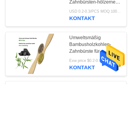
Zahnbürsten-hölzerne
Zahnbürste mit
USD 0.2-0.3/PCS MOQ:1000 PC
Naturborsten
KONTAKT
Umweltsmäßig
Bambusholzkohlen-
Zahnbürste für
empfindliche Zähne
Exw price $0.2-0.8/pc MOQ:100pcs
KONTAKT
Reise empört ultra weich
sich Bambusholzkohlen-
Zahnbürste Eco
freundliches
Exw price $0.2-0.8/pc MOQ:100pcs
wiederverwendbares
KONTAKT
ODM