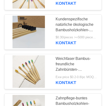
vegetariers
KONTAKT
QUALITÄTSKONTROLLE
Kundenspezifische
TRETEN
natürliche ökologische
SIE
Bambusholzkohlen-
weiche Zahnbürsten-
MIT
$0.30/pieces >=5000 pieces MOQ:5000 Stück
Familien-hölzerne
KONTAKT
UNS
Zahnbürste
IN
Weichfaser Bambus-
VERBINDUNG
freundliche
Zahnbürsten-
zahnmedizinische
FORDERN
Exw price $0.2-0.8/pc MOQ:100pcs
erwachsene
KONTAKT
SIE
Bambusreinigungszahnbürst
Eco
EIN
Zahnpflege-buntes
ZITAT
Bambusholzkohlen-