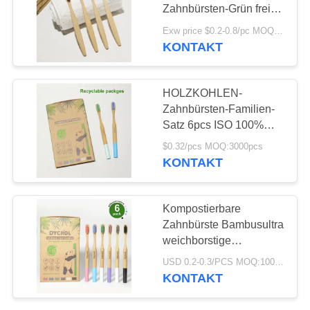
Zahnbürsten-Grün freies
SEITENVERZEICHNIS
Plastiksoem
Exw price $0.2-0.8/pc MOQ:100pcs
KONTAKT
DATENSCHUTZ-
BESTIMMUNGEN
HOLZKOHLEN-
Zahnbürsten-Familien-
Satz 6pcs ISO 100%
biologisch abbaubares
$0.32/pcs MOQ:3000pcs
Bambussoem
KONTAKT
Kompostierbare
Zahnbürste Bambusultra
weichborstige
Zahnbürsten-biologisch
USD 0.2-0.3/PCS MOQ:1000 PC
abbaubare 100
KONTAKT