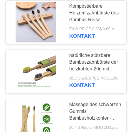
Kompostierbare
Holzgriffzahnbürste des
Bambus-Reise-
Zahnbürsten-Grüns Eco
EXW PRICE 0.55$-0.6$ MOQ:30000pcs
freundlichen
KONTAKT
natürliche stützbare
Bambuszahnbürste der
holzkohlen-20g mit
biologisch abbaubaren
USD 0.2-0.3/PCS MOQ:1000 PC
Borsten
KONTAKT
Massage des schwarzen
Gummis
Bambusholzkohlen-
Zahnbürste Soem für
$0.4-0.45/pcs MOQ:1000pcs
Reise