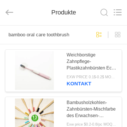
WORLD
ORAL
CARE
CENTER.
Produkte
All
Rights
Reserved.
HAUS
bamboo oral care toothbrush
PRODUKTE
Weichborstige
Zahnpflege-
VIDEOS
Plastikzahnbürsten Eco
biologisch abbaubar
EXW PRICE 0.1$-0.2$ MOQ:30000pcs
ÜBER
KONTAKT
UNS
Bambusholzkohlen-
FABRIK-
Zahnbürsten-Mischfarbe
des Erwachsen-
AUSFLUG
Zahnpflegestrengen
Exw price $0.2-0.8/pc MOQ:100pcs