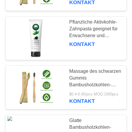
KONTAKT
Pflanzliche Aktivkohle-
Zahnpasta geeignet für
Erwachsene und
Jugendliche
KONTAKT
Massage des schwarzen
Gummis
Bambusholzkohlen-
Zahnbürste Soem für
$0.4-0.45/pcs MOQ:1000pcs
Reise
KONTAKT
Glatte
Bambusholzkohlen-