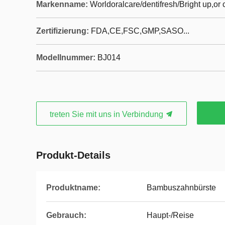
Markenname:
Worldoralcare/dentifresh/Bright up,o
Zertifizierung:
FDA,CE,FSC,GMP,SASO...
Modellnummer:
BJ014
treten Sie mit uns in Verbindung
Produkt-Details
Produktname:
Bambuszahnbürste
Gebrauch:
Haupt-/Reise