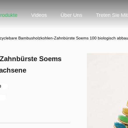
rodukte
Videos
Über Uns
Treten Sie Mi
cyclebare Bambusholzkohlen-Zahnbürste Soems 100 biologisch abbau
-Zahnbürste Soems
wachsene
0