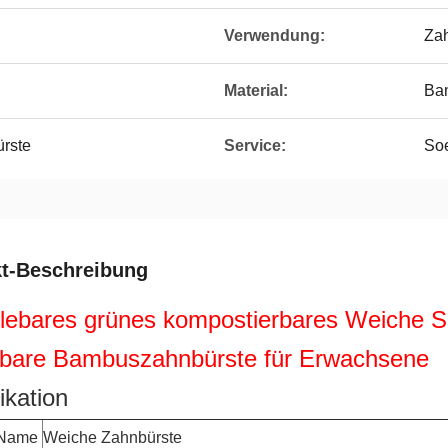
Verwendung:
Za
Material:
Ba
rste
Service:
So
t-Beschreibung
lebares grünes kompostierbares Weiche S
bare Bambuszahnbürste für Erwachsene
ikation
-Name
Weiche Zahnbürste