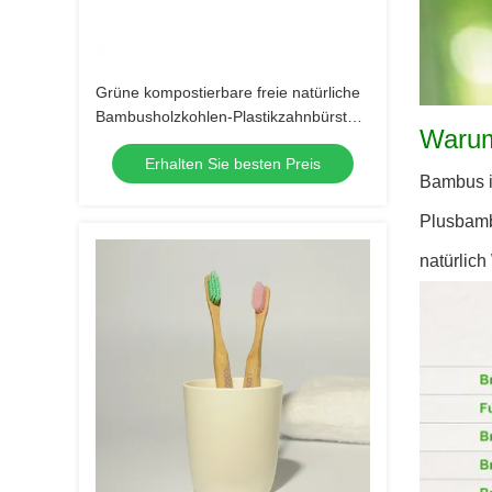
Grüne kompostierbare freie natürliche
Bambusholzkohlen-Plastikzahnbürsten-
Warum
kundenspezifisches Logo
Erhalten Sie besten Preis
Bambus is
Plusbamb
natürlich 