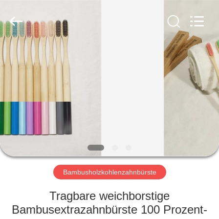
WORLD
ORAL
CARE
CENTER.
All
Rights
Reserved.
HAUS
PRODUKTE
VIDEOS
ÜBER
UNS
Bambusholzkohlenzahnbürste
FABRIK-
Tragbare weichborstige
AUSFLUG
Bambusextrazahnbürste 100 Prozent-