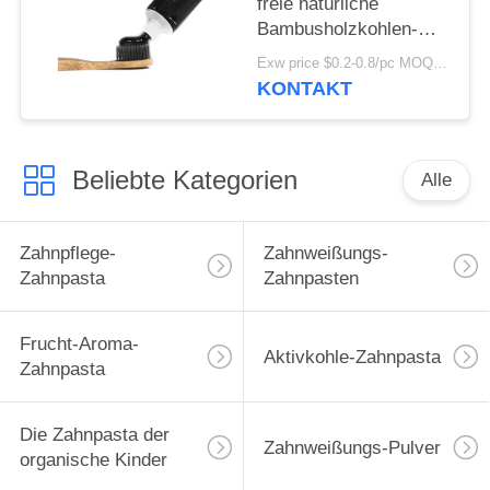
freie natürliche
Bambusholzkohlen-
Plastikzahnbürsten-
Exw price $0.2-0.8/pc MOQ:100pcs
kundenspezifisches
KONTAKT
Logo
Beliebte Kategorien
Alle
Zahnpflege-
Zahnweißungs-
Zahnpasta
Zahnpasten
Frucht-Aroma-
Aktivkohle-Zahnpasta
Zahnpasta
Die Zahnpasta der
Zahnweißungs-Pulver
organische Kinder