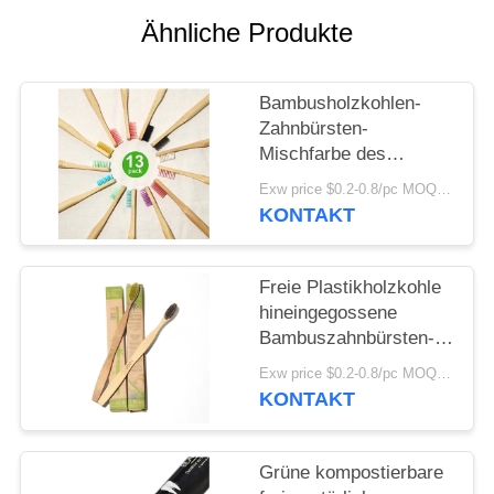
Ähnliche Produkte
SEITENVERZEICHNIS
Bambusholzkohlen-
DATENSCHUTZ-
Zahnbürsten-
BESTIMMUNGEN
Mischfarbe des
Erwachsen-
Exw price $0.2-0.8/pc MOQ:100pcs
Zahnpflegestrengen
KONTAKT
vegetariers
Freie Plastikholzkohle
hineingegossene
Bambuszahnbürsten-
recyclebare runde
Exw price $0.2-0.8/pc MOQ:100pcs
Bambuszahnbürste
KONTAKT
Grüne kompostierbare