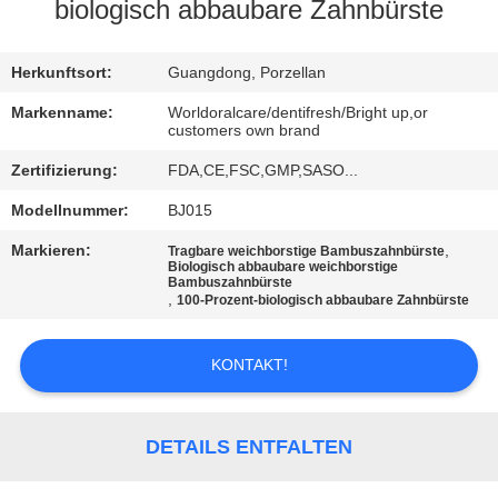
biologisch abbaubare Zahnbürste
QUALITÄTSKONTROLLE
Herkunftsort:
Guangdong, Porzellan
TRETEN
Markenname:
Worldoralcare/dentifresh/Bright up,or
customers own brand
SIE
Zertifizierung:
FDA,CE,FSC,GMP,SASO...
MIT
Modellnummer:
BJ015
UNS
IN
Markieren:
,
Tragbare weichborstige Bambuszahnbürste
Biologisch abbaubare weichborstige
Bambuszahnbürste
VERBINDUNG
,
100-Prozent-biologisch abbaubare Zahnbürste
FORDERN
KONTAKT!
SIE
EIN
DETAILS ENTFALTEN
ZITAT