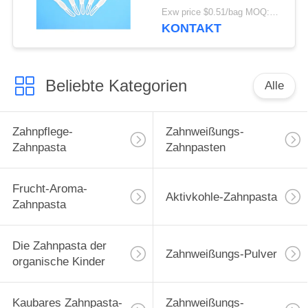
sauberer Zahnstocher
Exw price $0.51/bag MOQ:30000bags
Zahnspülser Pick für
KONTAKT
Heimreisen
Hotelgebrauch
Beliebte Kategorien
Alle
Zahnpflege-
Zahnweißungs-
Zahnpasta
Zahnpasten
Frucht-Aroma-
Aktivkohle-Zahnpasta
Zahnpasta
Die Zahnpasta der
Zahnweißungs-Pulver
organische Kinder
Kaubares Zahnpasta-
Zahnweißungs-