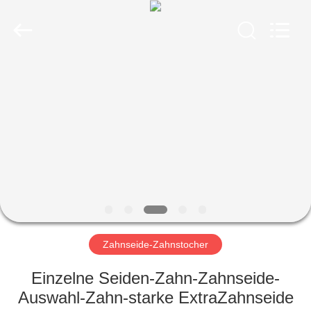
WORLD
ORAL
CARE
CENTER.
All
Rights
Reserved.
HAUS
PRODUKTE
VIDEOS
ÜBER
UNS
Zahnseide-Zahnstocher
FABRIK-
Einzelne Seiden-Zahn-Zahnseide-
AUSFLUG
Auswahl-Zahn-starke ExtraZahnseide