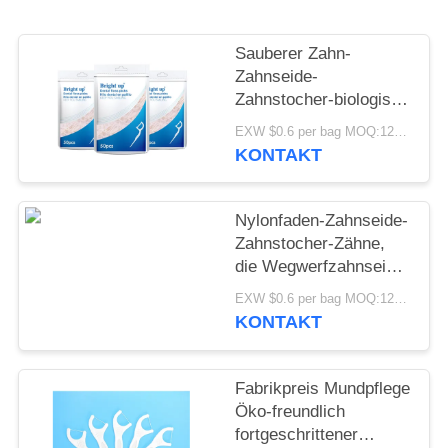
SEITENVERZEICHNIS
Sauberer Zahn-
Zahnseide-
DATENSCHUTZ-
Zahnstocher-biologisch
abbaubares
BESTIMMUNGEN
EXW $0.6 per bag MOQ:12000bags
Glasschlacken-
KONTAKT
Auswahl Wegwerfsoem
Nylonfaden-Zahnseide-
Zahnstocher-Zähne,
die Wegwerfzahnseide-
Stöcke säubern
EXW $0.6 per bag MOQ:12000bags
KONTAKT
Fabrikpreis Mundpflege
Öko-freundlich
fortgeschrittener