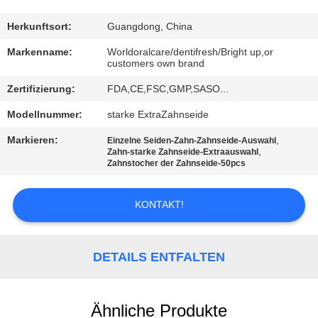
QUALITÄTSKONTROLLE
Herkunftsort:
Guangdong, China
Markenname:
Worldoralcare/dentifresh/Bright up,or
customers own brand
TRETEN
Zertifizierung:
FDA,CE,FSC,GMP,SASO...
SIE
MIT
Modellnummer:
starke ExtraZahnseide
UNS
Markieren:
,
Einzelne Seiden-Zahn-Zahnseide-Auswahl
,
Zahn-starke Zahnseide-Extraauswahl
IN
Zahnstocher der Zahnseide-50pcs
VERBINDUNG
KONTAKT!
FORDERN
SIE
DETAILS ENTFALTEN
EIN
ZITAT
Ähnliche Produkte