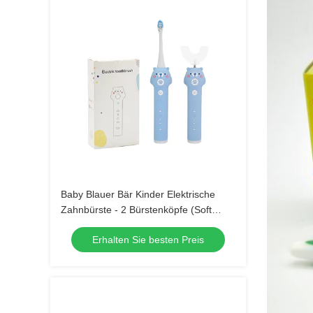
Baby Blauer Bär Kinder Elektrische
Zahnbürste - 2 Bürstenköpfe (Soft
Bristle) Wasserdichte Schallzahnbürste
Erhalten Sie besten Preis
mit 3 Modi für Kinder 3-15 Jahre Alt
Mundpflege-Kit