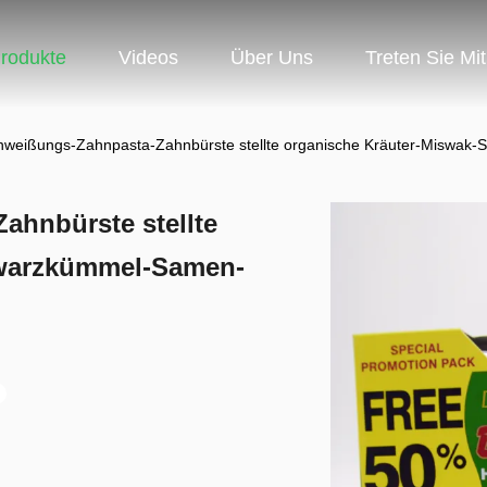
rodukte
Videos
Über Uns
Treten Sie Mi
eißungs-Zahnpasta-Zahnbürste stellte organische Kräuter-Miswak
hnbürste stellte
hwarzkümmel-Samen-