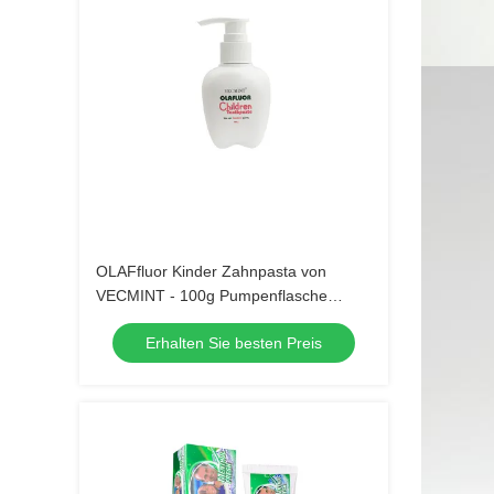
OLAFfluor Kinder Zahnpasta von
VECMINT - 100g Pumpenflasche
Erdbeergeschmack sichere
Erhalten Sie besten Preis
Mundpflege Zahnpasta für Kinder 
tägliche Hygiene