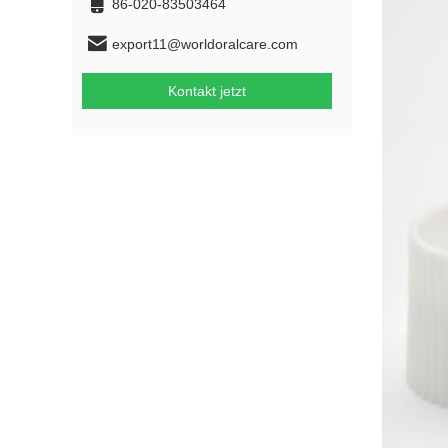
86-020-83503464
export11@worldoralcare.com
Kontakt jetzt