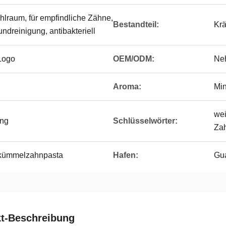
hlraum, für empfindliche Zähne,
Bestandteil:
Krä
ndreinigung, antibakteriell
Logo
OEM/ODM:
Ne
Aroma:
Mi
wei
ung
Schlüsselwörter:
Za
kümmelzahnpasta
Hafen:
Gu
t-Beschreibung