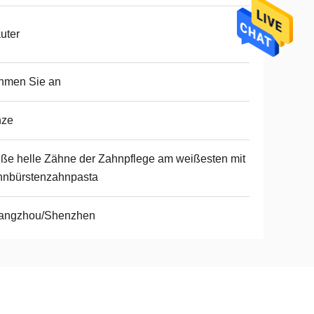
uter
hmen Sie an
nze
ße helle Zähne der Zahnpflege am weißesten mit
hnbürstenzahnpasta
angzhou/Shenzhen