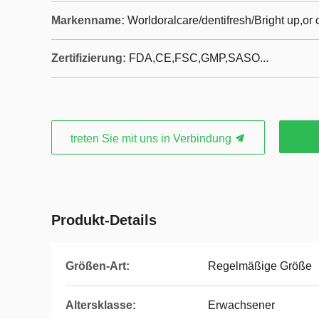
Markenname:
Worldoralcare/dentifresh/Bright up,o
Zertifizierung:
FDA,CE,FSC,GMP,SASO...
treten Sie mit uns in Verbindung
Produkt-Details
Größen-Art:
Regelmäßige Größe
Altersklasse:
Erwachsener