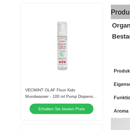
Produ
Organ
Besta
Produk
Eigens
VECMINT OLAF Fluor Kids
Mundwasser - 100 ml Pump Dispenser
Funkti
Erdbeer Geschmack Anti-Hohlraum
Erhalten Sie besten Preis
Zucker Verteidigung sicher zu
Aroma
schlucken Mundpflege