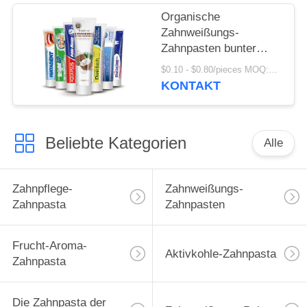
Organische
Zahnweißungs-
Zahnpasten bunter
Crystal Anti Cavity
$0.10 - $0.80/pieces MOQ:500 Stücke
SASO
KONTAKT
Beliebte Kategorien
Alle
Zahnpflege-
Zahnweißungs-
Zahnpasta
Zahnpasten
Frucht-Aroma-
Aktivkohle-Zahnpasta
Zahnpasta
Die Zahnpasta der