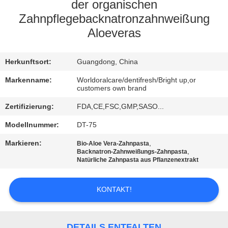
der organischen
QUALITÄTSKONTROLLE
Zahnpflegebacknatronzahnweißung
Aloeveras
TRETEN
Herkunftsort:
Guangdong, China
SIE
Markenname:
Worldoralcare/dentifresh/Bright up,or
MIT
customers own brand
UNS
Zertifizierung:
FDA,CE,FSC,GMP,SASO...
IN
Modellnummer:
DT-75
VERBINDUNG
Markieren:
,
Bio-Aloe Vera-Zahnpasta
,
Backnatron-Zahnweißungs-Zahnpasta
Natürliche Zahnpasta aus Pflanzenextrakt
FORDERN
SIE
KONTAKT!
EIN
ZITAT
DETAILS ENTFALTEN