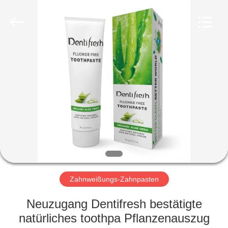
WORLD
ORAL
CARE
CENTER.
All
Rights
Reserved.
HAUS
PRODUKTE
VIDEOS
ÜBER
UNS
Zahnweißungs-Zahnpasten
FABRIK-
Neuzugang Dentifresh bestätigte
AUSFLUG
natürliches toothpa Pflanzenauszug