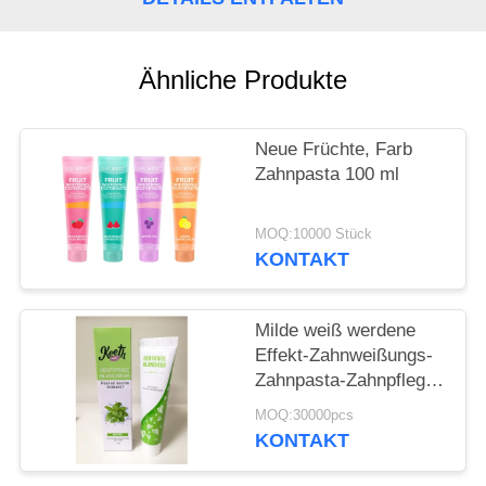
SEITENVERZEICHNIS
Ähnliche Produkte
DATENSCHUTZ-
BESTIMMUNGEN
Neue Früchte, Farb
Zahnpasta 100 ml
MOQ:10000 Stück
KONTAKT
Milde weiß werdene
Effekt-Zahnweißungs-
Zahnpasta-Zahnpflege
schreibt
MOQ:30000pcs
zahnmedizinische
KONTAKT
Pflegemittel 50g