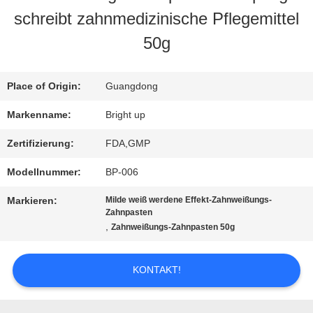
schreibt zahnmedizinische Pflegemittel
AUSFLUG
50g
QUALITÄTSKONTROLLE
Place of Origin:
Guangdong
Markenname:
Bright up
TRETEN
Zertifizierung:
FDA,GMP
SIE
Modellnummer:
BP-006
MIT
Markieren:
Milde weiß werdene Effekt-Zahnweißungs-
Zahnpasten
UNS
,
Zahnweißungs-Zahnpasten 50g
IN
KONTAKT!
VERBINDUNG