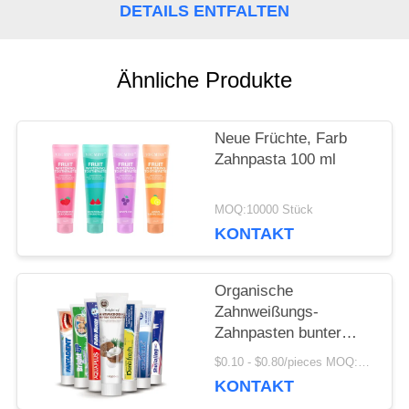
DETAILS ENTFALTEN
FORDERN
SIE
Ähnliche Produkte
EIN
ZITAT
Neue Früchte, Farb
Zahnpasta 100 ml
SEITENVERZEICHNIS
MOQ:10000 Stück
KONTAKT
DATENSCHUTZ-
Organische
BESTIMMUNGEN
Zahnweißungs-
Zahnpasten bunter
Crystal Anti Cavity
$0.10 - $0.80/pieces MOQ:500 Stücke
SASO
KONTAKT