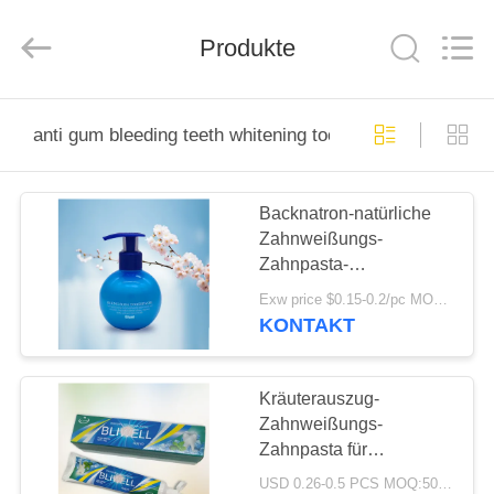
WORLD
ORAL
CARE
CENTER.
Produkte
All
Rights
Reserved.
HAUS
anti gum bleeding teeth whitening toothpastes
PRODUKTE
Backnatron-natürliche
Zahnweißungs-
VIDEOS
Zahnpasta-
Antiklebbluten
Exw price $0.15-0.2/pc MOQ:500pcs-30000pcs
ÜBER
KONTAKT
UNS
Kräuterauszug-
FABRIK-
Zahnweißungs-
Zahnpasta für
AUSFLUG
empfindliche Gummi-
USD 0.26-0.5 PCS MOQ:500pcs-30000pcs