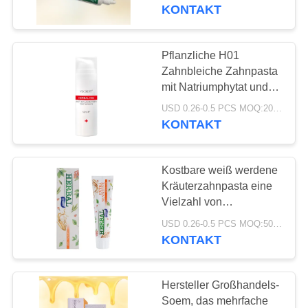
Probleme
KONTAKT
QUALITÄTSKONTROLLE
Pflanzliche H01
TRETEN
Zahnbleiche Zahnpasta
SIE
mit Natriumphytat und
Zitronengras ätherisches
MIT
USD 0.26-0.5 PCS MOQ:20000 Einheiten
Öl zur wirksamen
KONTAKT
UNS
exogenen
Fleckenentfernung
IN
Kostbare weiß werdene
VERBINDUNG
Kräuterzahnpasta eine
Vielzahl von
Kräuterauszügen
FORDERN
USD 0.26-0.5 PCS MOQ:500pcs-30000pcs
werden Zähne weiß,
KONTAKT
SIE
empfindliches
Zahnfleisch zu schützen
EIN
Hersteller Großhandels-
ZITAT
Soem, das mehrfache