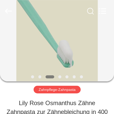
WORLD
ORAL
CARE
CENTER.
All
Rights
HAUS
Reserved.
PRODUKTE
VIDEOS
ÜBER
Zahnpflege-Zahnpasta
UNS
Lily Rose Osmanthus Zähne
Zahnpasta zur Zähnebleichung in 400
FABRIK-