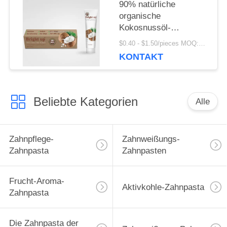
90% natürliche
organische
Kokosnussöl-
Antizahnbelag-
$0.40 - $1.50/pieces MOQ:240 Stücke
Zahnpasta
KONTAKT
Beliebte Kategorien
Alle
Zahnpflege-
Zahnweißungs-
Zahnpasta
Zahnpasten
Frucht-Aroma-
Aktivkohle-Zahnpasta
Zahnpasta
Die Zahnpasta der