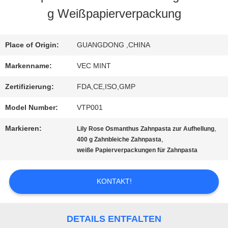
g Weißpapierverpackung
AUSFLUG
Place of Origin:
GUANGDONG ,CHINA
QUALITÄTSKONTROLLE
Markenname:
VEC MINT
Zertifizierung:
FDA,CE,ISO,GMP
TRETEN
Model Number:
VTP001
SIE
Markieren:
,
Lily Rose Osmanthus Zahnpasta zur Aufhellung
MIT
,
400 g Zahnbleiche Zahnpasta
weiße Papierverpackungen für Zahnpasta
UNS
IN
KONTAKT!
VERBINDUNG
DETAILS ENTFALTEN