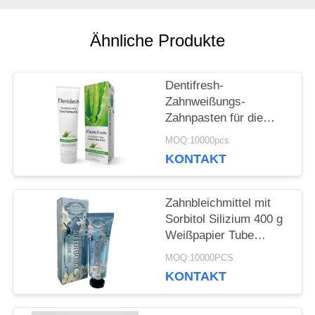
FORDERN
Ähnliche Produkte
SIE
EIN
Dentifresh-
Zahnweißungs-
ZITAT
Zahnpasten für die
Berufszahnpflege nicht
MOQ:10000pcs
giftig
SEITENVERZEICHNIS
KONTAKT
Zahnbleichmittel mit
DATENSCHUTZ-
Sorbitol Silizium 400 g
Weißpapier Tube
BESTIMMUNGEN
Karton
MOQ:10000PCS
KONTAKT