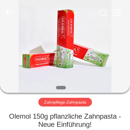
WORLD
ORAL
CARE
CENTER.
All
Rights
Reserved.
HAUS
PRODUKTE
VIDEOS
ÜBER
UNS
Zahnpflege-Zahnpasta
FABRIK-
Olemol 150g pflanzliche Zahnpasta -
AUSFLUG
Neue Einführung!