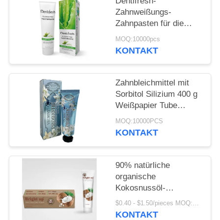
Dentifresh-
Zahnweißungs-
SEITENVERZEICHNIS
Zahnpasten für die
Berufszahnpflege nicht
MOQ:10000pcs
giftig
DATENSCHUTZ-
KONTAKT
BESTIMMUNGEN
Zahnbleichmittel mit
Sorbitol Silizium 400 g
Weißpapier Tube
Karton
MOQ:10000PCS
KONTAKT
90% natürliche
organische
Kokosnussöl-
Antizahnbelag-
$0.40 - $1.50/pieces MOQ:240 Stücke
Zahnpasta
KONTAKT