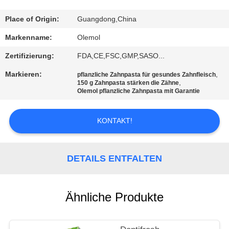
QUALITÄTSKONTROLLE
Place of Origin:
Guangdong,China
Markenname:
Olemol
TRETEN
Zertifizierung:
FDA,CE,FSC,GMP,SASO...
SIE
Markieren:
,
pflanzliche Zahnpasta für gesundes Zahnfleisch
MIT
,
150 g Zahnpasta stärken die Zähne
Olemol pflanzliche Zahnpasta mit Garantie
UNS
IN
KONTAKT!
VERBINDUNG
DETAILS ENTFALTEN
FORDERN
SIE
Ähnliche Produkte
EIN
ZITAT