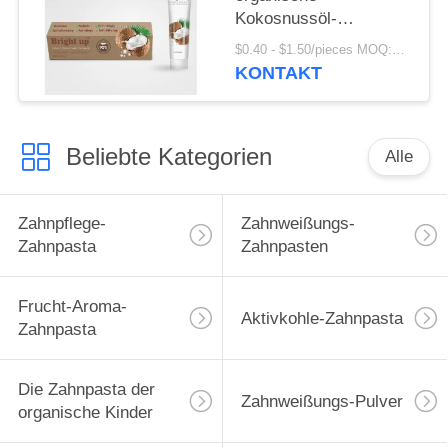
Kokosnussöl-
Antizahnbelag-
$0.40 - $1.50/pieces MOQ:240 Stücke
Zahnpasta
KONTAKT
Beliebte Kategorien
Alle
Zahnpflege-
Zahnweißungs-
Zahnpasta
Zahnpasten
Frucht-Aroma-
Aktivkohle-Zahnpasta
Zahnpasta
Die Zahnpasta der
Zahnweißungs-Pulver
organische Kinder