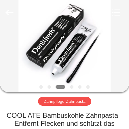
WORLD
ORAL
CARE
CENTER.
All
Rights
Reserved.
HAUS
PRODUKTE
VIDEOS
ÜBER
UNS
Zahnpflege-Zahnpasta
FABRIK-
COOL ATE Bambuskohle Zahnpasta -
AUSFLUG
Entfernt Flecken und schützt das