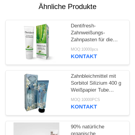
Ähnliche Produkte
SEITENVERZEICHNIS
Dentifresh-
DATENSCHUTZ-
Zahnweißungs-
Zahnpasten für die
BESTIMMUNGEN
Berufszahnpflege nicht
MOQ:10000pcs
giftig
KONTAKT
Zahnbleichmittel mit
Sorbitol Silizium 400 g
Weißpapier Tube
Karton
MOQ:10000PCS
KONTAKT
90% natürliche
organische