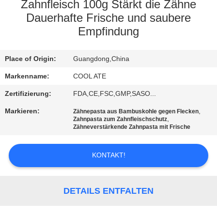
Zahnfleisch 100g Stärkt die Zähne
QUALITÄTSKONTROLLE
Dauerhafte Frische und saubere
Empfindung
TRETEN
Place of Origin:
Guangdong,China
SIE
Markenname:
COOL ATE
MIT
UNS
Zertifizierung:
FDA,CE,FSC,GMP,SASO...
IN
Markieren:
,
Zähnepasta aus Bambuskohle gegen Flecken
,
Zahnpasta zum Zahnfleischschutz
VERBINDUNG
Zähneverstärkende Zahnpasta mit Frische
KONTAKT!
FORDERN
SIE
EIN
DETAILS ENTFALTEN
ZITAT