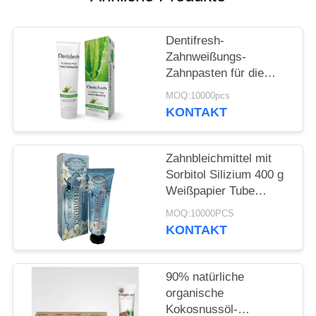
SEITENVERZEICHNIS
Dentifresh-
Zahnweißungs-
DATENSCHUTZ-
Zahnpasten für die
Berufszahnpflege nicht
BESTIMMUNGEN
MOQ:10000pcs
giftig
KONTAKT
Zahnbleichmittel mit
Sorbitol Silizium 400 g
Weißpapier Tube
Karton
MOQ:10000PCS
KONTAKT
90% natürliche
organische
Kokosnussöl-