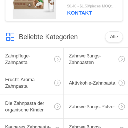
Antizahnbelag-
$0.40 - $1.50/pieces MOQ:240 Stücke
Zahnpasta
KONTAKT
Beliebte Kategorien
Alle
Zahnpflege-
Zahnweißungs-
Zahnpasta
Zahnpasten
Frucht-Aroma-
Aktivkohle-Zahnpasta
Zahnpasta
Die Zahnpasta der
Zahnweißungs-Pulver
organische Kinder
Kaubares Zahnpasta-
Zahnweißungs-