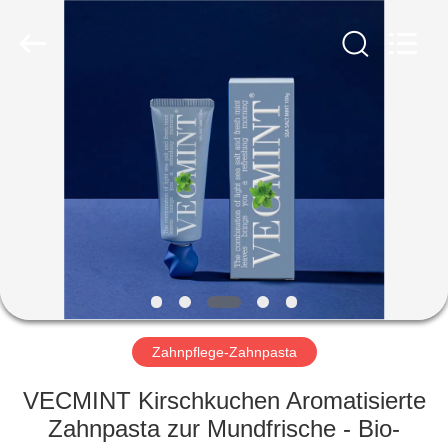
WORLD
ORAL
CARE
CENTER.
All
Rights
Reserved.
HAUS
PRODUKTE
VIDEOS
ÜBER
UNS
Zahnpflege-Zahnpasta
FABRIK-
VECMINT Kirschkuchen Aromatisierte
AUSFLUG
Zahnpasta zur Mundfrische - Bio-