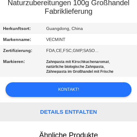
Naturzubereitungen 100g Großhandel
QUALITÄTSKONTROLLE
Fabriklieferung
TRETEN
Herkunftsort:
Guangdong, China
SIE
Markenname:
VECMINT
MIT
Zertifizierung:
FDA,CE,FSC,GMP,SASO...
UNS
Markieren:
,
Zahnpasta mit Kirschkuchenaromat
,
natürliche biologische Zahnpasta
IN
Zähnepasta im Großhandel mit Frische
VERBINDUNG
KONTAKT!
FORDERN
SIE
DETAILS ENTFALTEN
EIN
ZITAT
Ähnliche Produkte