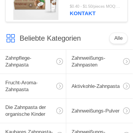
Antizahnbelag-
$0.40 - $1.50/pieces MOQ:240 Stücke
Zahnpasta
KONTAKT
Beliebte Kategorien
Alle
Zahnpflege-
Zahnweißungs-
Zahnpasta
Zahnpasten
Frucht-Aroma-
Aktivkohle-Zahnpasta
Zahnpasta
Die Zahnpasta der
Zahnweißungs-Pulver
organische Kinder
Kaubares Zahnpasta-
Zahnweißungs-