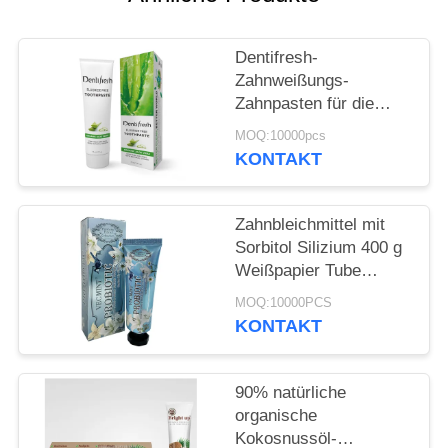
SEITENVERZEICHNIS
Dentifresh-
Zahnweißungs-
DATENSCHUTZ-
Zahnpasten für die
Berufszahnpflege nicht
BESTIMMUNGEN
MOQ:10000pcs
giftig
KONTAKT
Zahnbleichmittel mit
Sorbitol Silizium 400 g
Weißpapier Tube
Karton
MOQ:10000PCS
KONTAKT
90% natürliche
organische
Kokosnussöl-