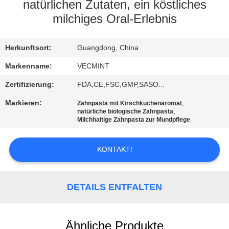
natürlichen Zutaten, ein köstliches
QUALITÄTSKONTROLLE
milchiges Oral-Erlebnis
TRETEN
Herkunftsort:
Guangdong, China
SIE
Markenname:
VECMINT
MIT
Zertifizierung:
FDA,CE,FSC,GMP,SASO...
UNS
Markieren:
,
Zahnpasta mit Kirschkuchenaromat
,
natürliche biologische Zahnpasta
IN
Milchhaltige Zahnpasta zur Mundpflege
VERBINDUNG
KONTAKT!
FORDERN
SIE
DETAILS ENTFALTEN
EIN
ZITAT
Ähnliche Produkte