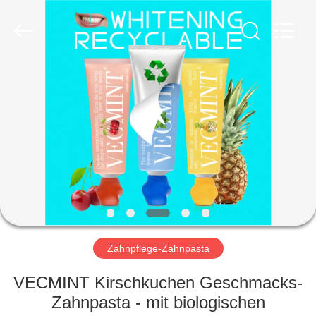
WORLD
ORAL
CARE
CENTER.
All
Rights
Reserved.
HAUS
PRODUKTE
VIDEOS
ÜBER
UNS
Zahnpflege-Zahnpasta
FABRIK-
VECMINT Kirschkuchen Geschmacks-
AUSFLUG
Zahnpasta - mit biologischen