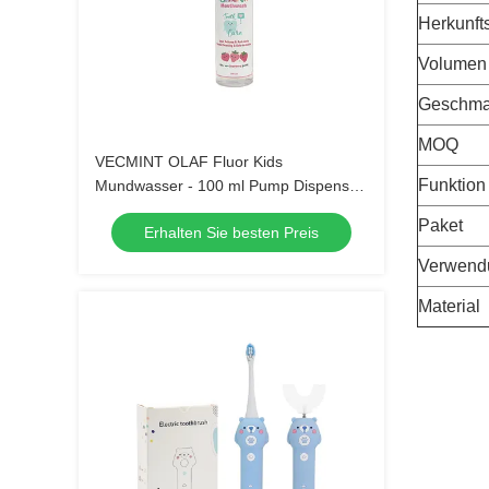
Herkunfts
Volumen
Geschm
MOQ
VECMINT OLAF Fluor Kids
Funktion
Mundwasser - 100 ml Pump Dispenser
Erdbeer Geschmack Anti-Hohlraum
Paket
Erhalten Sie besten Preis
Zucker Verteidigung sicher zu
schlucken Mundpflege
Verwend
Material