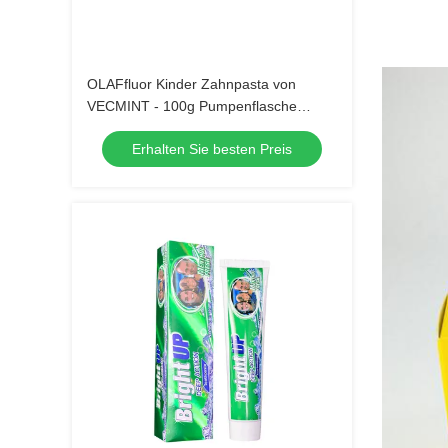
OLAFfluor Kinder Zahnpasta von
VECMINT - 100g Pumpenflasche
Erdbeergeschmack sichere
Erhalten Sie besten Preis
Mundpflege Zahnpasta für Kinder 
tägliche Hygiene