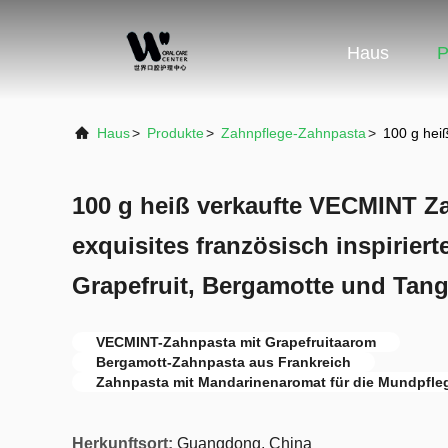
Haus
P
Haus
>
Produkte
>
Zahnpflege-Zahnpasta
>
100 g hei
100 g heiß verkaufte VECMINT Z
exquisites französisch inspirier
Grapefruit, Bergamotte und Tang
VECMINT-Zahnpasta mit Grapefruitaarom
Bergamott-Zahnpasta aus Frankreich
Zahnpasta mit Mandarinenaromat für die Mundpfle
Herkunftsort:
Guangdong, China