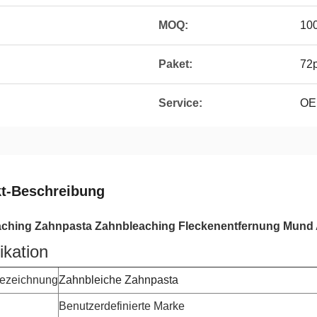
MOQ:
10
Paket:
72p
Service:
OE
t-Beschreibung
aching Zahnpasta Zahnbleaching Fleckenentfernung Mund
ikation
bezeichnung
Zahnbleiche Zahnpasta
Benutzerdefinierte Marke