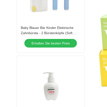
Baby Blauer Bär Kinder Elektrische
Zahnbürste - 2 Bürstenköpfe (Soft
Bristle) Wasserdichte Schallzahnbürste
Erhalten Sie besten Preis
mit 3 Modi für Kinder 3-15 Jahre Alt
Mundpflege-Kit