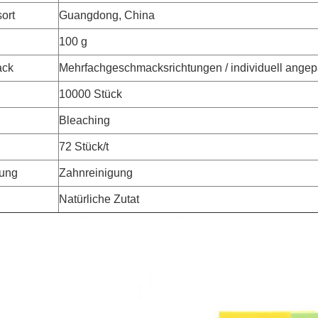
ort
Guangdong, China
100 g
ack
Mehrfachgeschmacksrichtungen / individuell angep
10000 Stück
Bleaching
72 Stück/t
ung
Zahnreinigung
Natürliche Zutat