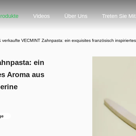
rodukte
Videos
Über Uns
Treten Sie Mi
ß verkaufte VECMINT Zahnpasta: ein exquisites französisch inspiriert
ahnpasta: ein
tes Aroma aus
erine
ge