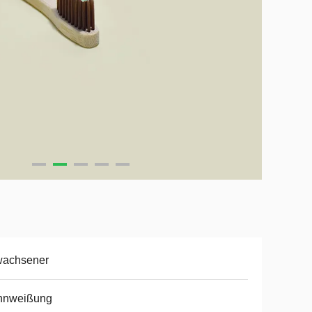
wachsener
hnweißung