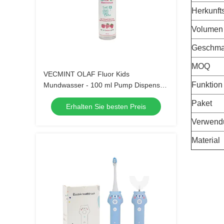
Herkunfts
Volumen
Geschm
MOQ
VECMINT OLAF Fluor Kids
Funktion
Mundwasser - 100 ml Pump Dispenser
Erdbeer Geschmack Anti-Hohlraum
Paket
Erhalten Sie besten Preis
Zucker Verteidigung sicher zu
schlucken Mundpflege
Verwend
Material