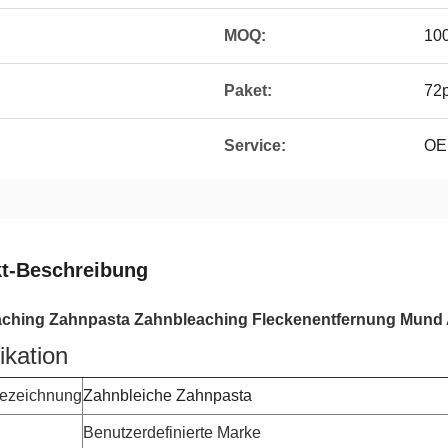
MOQ:
10
Paket:
72p
Service:
OE
t-Beschreibung
aching Zahnpasta Zahnbleaching Fleckenentfernung Mund
ikation
bezeichnung
Zahnbleiche Zahnpasta
Benutzerdefinierte Marke