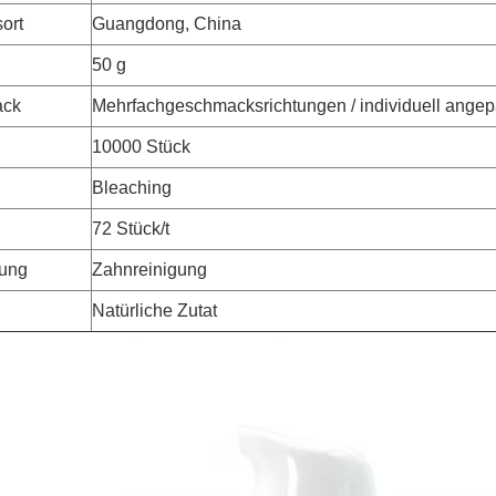
ort
Guangdong, China
50 g
ack
Mehrfachgeschmacksrichtungen / individuell angep
10000 Stück
Bleaching
72 Stück/t
ung
Zahnreinigung
Natürliche Zutat