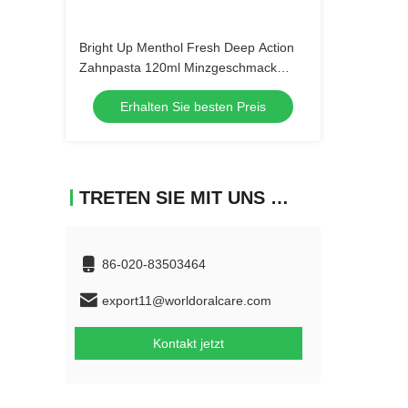
Bright Up Menthol Fresh Deep Action
Zahnpasta 120ml Minzgeschmack
Mundhygiene Großbestellung
Erhalten Sie besten Preis
Großhandel Zahnpflegeprodukte
TRETEN SIE MIT UNS IN VERBINDUNG
86-020-83503464
export11@worldoralcare.com
Kontakt jetzt