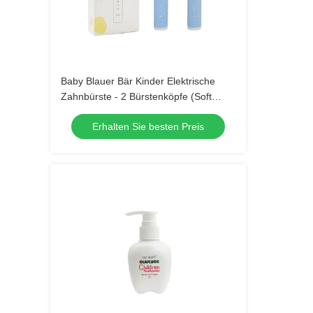
Baby Blauer Bär Kinder Elektrische
Zahnbürste - 2 Bürstenköpfe (Soft
Bristle) Wasserdichte Schallzahnbürste
Erhalten Sie besten Preis
mit 3 Modi für Kinder 3-15 Jahre Alt
Mundpflege-Kit