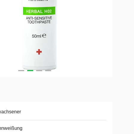
wachsener
hnweißung