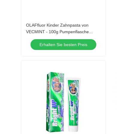
OLAFfluor Kinder Zahnpasta von
VECMINT - 100g Pumpenflasche
Erdbeergeschmack sichere
Erhalten Sie besten Preis
Mundpflege Zahnpasta für Kinder 
tägliche Hygiene