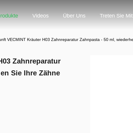
rodukte
Videos
Über Uns
Treten Sie Mi
nft VECMINT Kräuter H03 Zahnreparatur Zahnpasta - 50 ml, wiederhers
H03 Zahnreparatur
len Sie Ihre Zähne